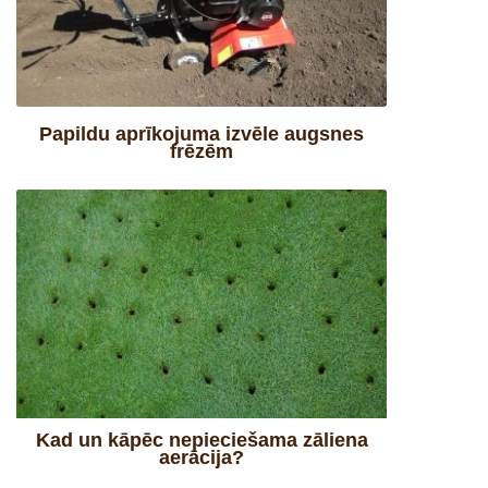
Papildu aprīkojuma izvēle augsnes
frēzēm
Kad un kāpēc nepieciešama zāliena
aerācija?