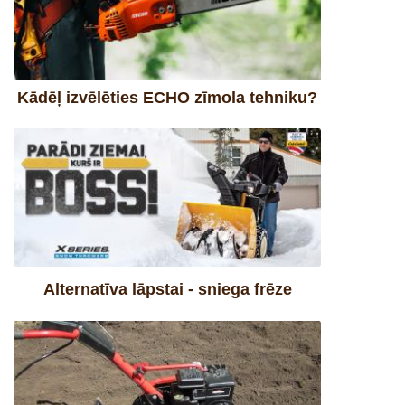
Kādēļ izvēlēties ECHO zīmola tehniku?
Alternatīva lāpstai - sniega frēze