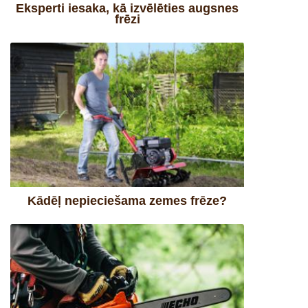
Eksperti iesaka, kā izvēlēties augsnes
frēzi
Kādēļ nepieciešama zemes frēze?