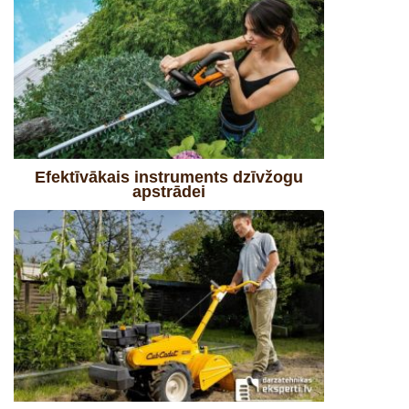
Efektīvākais instruments dzīvžogu
apstrādei