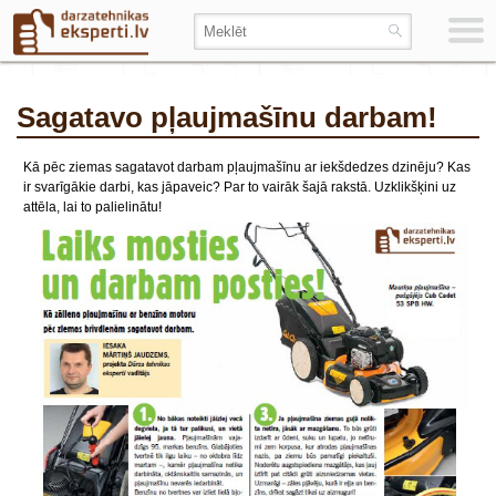
Sagatavo pļaujmašīnu darbam!
Kā pēc ziemas sagatavot darbam pļaujmašīnu ar iekšdedzes dzinēju? Kas
ir svarīgākie darbi, kas jāpaveic? Par to vairāk šajā rakstā. Uzklikšķini uz
attēla, lai to palielinātu!