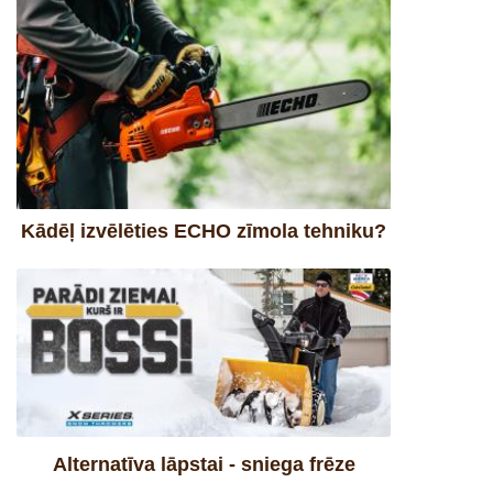
Kādēļ izvēlēties ECHO zīmola tehniku?
Alternatīva lāpstai - sniega frēze