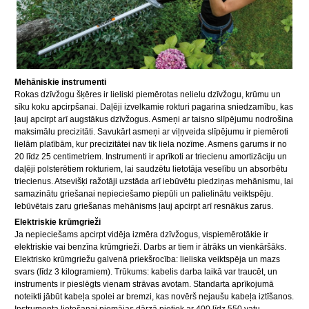
Mehāniskie instrumenti
Rokas dzīvžogu šķēres ir lieliski piemērotas nelielu dzīvžogu, krūmu un
sīku koku apcirpšanai. Daļēji izvelkamie rokturi pagarina sniedzamību, kas
ļauj apcirpt arī augstākus dzīvžogus. Asmeņi ar taisno slīpējumu nodrošina
maksimālu precizitāti. Savukārt asmeņi ar viļņveida slīpējumu ir piemēroti
lielām platībām, kur precizitātei nav tik liela nozīme. Asmens garums ir no
20 līdz 25 centimetriem. Instrumenti ir aprīkoti ar triecienu amortizāciju un
daļēji polsterētiem rokturiem, lai saudzētu lietotāja veselību un absorbētu
triecienus. Atsevišķi ražotāji uzstāda arī iebūvētu piedziņas mehānismu, lai
samazinātu griešanai nepieciešamo piepūli un palielinātu veiktspēju.
Iebūvētais zaru griešanas mehānisms ļauj apcirpt arī resnākus zarus.
Elektriskie krūmgrieži
Ja nepieciešams apcirpt vidēja izmēra dzīvžogus, vispiemērotākie ir
elektriskie vai benzīna krūmgrieži. Darbs ar tiem ir ātrāks un vienkāršāks.
Elektrisko krūmgriežu galvenā priekšrocība: lieliska veiktspēja un mazs
svars (līdz 3 kilogramiem). Trūkums: kabelis darba laikā var traucēt, un
instruments ir pieslēgts vienam strāvas avotam. Standarta aprīkojumā
noteikti jābūt kabeļa spolei ar bremzi, kas novērš nejaušu kabeļa iztīšanos.
Instrumenta lietošanai piemājas dārzā pietiek ar 400 līdz 550 vatu