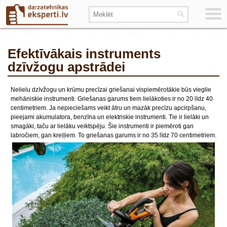
Efektīvākais instruments
dzīvžogu apstrādei
Nelielu dzīvžogu un krūmu precīzai griešanai vispiemērotākie būs vieglie
mehāniskie instrumenti. Griešanas garums tiem lielākoties ir no 20 līdz 40
centimetriem. Ja nepieciešams veikt ātru un mazāk precīzu apcirpšanu,
pieejami akumulatora, benzīna un elektriskie instrumenti. Tie ir lielāki un
smagāki, taču ar lielāku veiktspēju. Šie instrumenti ir piemēroti gan
labročiem, gan kreiļiem. To griešanas garums ir no 35 līdz 70 centimetriem.