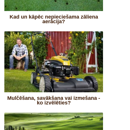
Kad un kāpēc nepieciešama zāliena
aerācija?
Mulčēšana, savākšana vai izmešana -
ko izvēlēties?