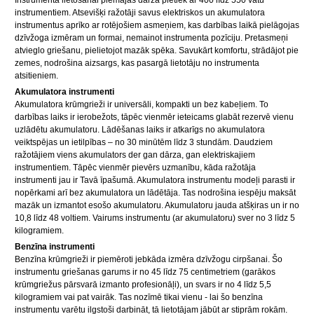
instrumentiem. Atsevišķi ražotāji savus elektriskos un akumulatora
instrumentus aprīko ar rotējošiem asmeņiem, kas darbības laikā pielāgojas
dzīvžoga izmēram un formai, nemainot instrumenta pozīciju. Pretasmeņi
atvieglo griešanu, pielietojot mazāk spēka. Savukārt komfortu, strādājot pie
zemes, nodrošina aizsargs, kas pasargā lietotāju no instrumenta
atsitieniem.
Akumulatora instrumenti
Akumulatora krūmgrieži ir universāli, kompakti un bez kabeļiem. To
darbības laiks ir ierobežots, tāpēc vienmēr ieteicams glabāt rezervē vienu
uzlādētu akumulatoru. Lādēšanas laiks ir atkarīgs no akumulatora
veiktspējas un ietilpības – no 30 minūtēm līdz 3 stundām. Daudziem
ražotājiem viens akumulators der gan dārza, gan elektriskajiem
instrumentiem. Tāpēc vienmēr pievērs uzmanību, kāda ražotāja
instrumenti jau ir Tavā īpašumā. Akumulatora instrumentu modeļi parasti ir
nopērkami arī bez akumulatora un lādētāja. Tas nodrošina iespēju maksāt
mazāk un izmantot esošo akumulatoru. Akumulatoru jauda atšķiras un ir no
10,8 līdz 48 voltiem. Vairums instrumentu (ar akumulatoru) sver no 3 līdz 5
kilogramiem.
Benzīna instrumenti
Benzīna krūmgrieži ir piemēroti jebkāda izmēra dzīvžogu cirpšanai. Šo
instrumentu griešanas garums ir no 45 līdz 75 centimetriem (garākos
krūmgriežus pārsvarā izmanto profesionāļi), un svars ir no 4 līdz 5,5
kilogramiem vai pat vairāk. Tas nozīmē tikai vienu - lai šo benzīna
instrumentu varētu ilgstoši darbināt, tā lietotājam jābūt ar stiprām rokām.