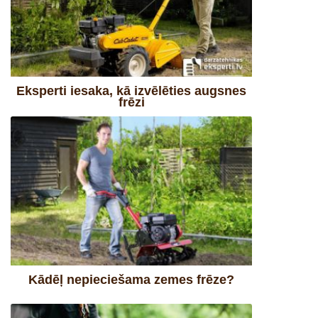
Eksperti iesaka, kā izvēlēties augsnes
frēzi
Kādēļ nepieciešama zemes frēze?