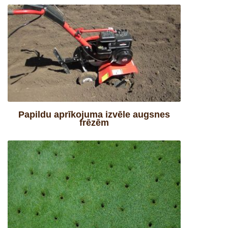
Papildu aprīkojuma izvēle augsnes
frēzēm