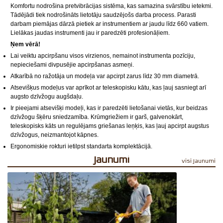
Komfortu nodrošina pretvibrācijas sistēma, kas samazina svārstību ietekmi.
Tādējādi tiek nodrošināts lietotāju saudzējošs darba process. Parasti
darbam piemājas dārzā pietiek ar instrumentiem ar jaudu līdz 660 vatiem.
Lielākas jaudas instrumenti jau ir paredzēti profesionāļiem.
Ņem vērā!
Lai veiktu apcirpšanu visos virzienos, nemainot instrumenta pozīciju,
nepieciešami divpusējie apcirpšanas asmeņi.
Atkarībā no ražotāja un modeļa var apcirpt zarus līdz 30 mm diametrā.
Atsevišķus modeļus var aprīkot ar teleskopisku kātu, kas ļauj sasniegt arī
augsto dzīvžogu augšdaļu.
Ir pieejami atsevišķi modeļi, kas ir paredzēti lietošanai vietās, kur beidzas
dzīvžogu šķēru sniedzamība. Krūmgriežiem ir garš, galvenokārt,
teleskopisks kāts un regulējams griešanas leņķis, kas ļauj apcirpt augstus
dzīvžogus, neizmantojot kāpnes.
Ergonomiskie rokturi ietilpst standarta komplektācijā.
Jaunumi
visi Jaunumi