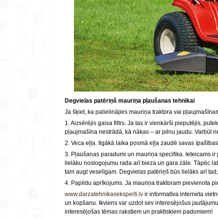
Degvielas patēriņš mauriņa pļaušanas tehnikai
Ja šķiet, ka palielinājies mauriņa traktora vai pļaujmašīna
1. Aizsērējis gaisa filtrs. Ja tas ir vienkārši pieputējis, pu
pļaujmašīna nestrādā, kā nākas – ar pilnu jaudu. Varbūt nevaj
2. Veca eļļa. Ilgākā laika posmā eļļa zaudē savas īpašības u
3. Pļaušanas paradumi un mauriņa specifika. Ieteicams ir pļ
lielāku noslogojumu rada arī bieza un gara zāle. Tāpēc la
tam augt veselīgam. Degvielas patēriņš būs lielāks arī tad, 
4. Papildu aprīkojums. Ja mauriņa traktoram pievienota pie
www.darzatehnikaseksperti.lv
ir informatīva interneta vie
un kopšanu. Ikviens var uzdot sev interesējošus jautājumu
interesējošas tēmas rakstiem un praktiskiem padomiem!