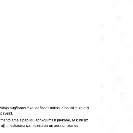
lāja augšanas fāzei dažādos laikos. Klasiski ir izplatīti
 paveikt.
zmantojamais papildu aprīkojums ir piekabe, ar kuru uz
 ruļļi, mēslojuma izsmidzinātāji un aeratori zemes