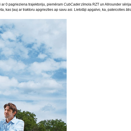
i ar 0 pagrieziena trajektoriju, piemēram
CubCadet
zīmola RZT un Allrounder sērija
ēta, kas ļauj ar traktoru apgriezties ap savu asi. Lietotāji apgalvo, ka, pateicoties ā