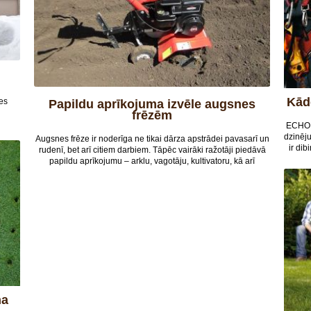
Kā
es
Papildu aprīkojuma izvēle augsnes
frēzēm
ECHO 
dzinēj
Augsnes frēze ir noderīga ne tikai dārza apstrādei pavasarī un
ir di
rudenī, bet arī citiem darbiem. Tāpēc vairāki ražotāji piedāvā
un S
papildu aprīkojumu – arklu, vagotāju, kultivatoru, kā arī
pa
gumijas vai dzelzs riteņus.