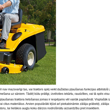
nav mazsvarīgi tas, vai traktors spēj veikt dažādas pļaušanas funkcijas atbilstoši zā
ana uz sāniem. Tādēļ būtu prātīgi, izvēloties iekārtu, raudzīties, vai tā spēs visu
ļaušanas traktora lietošanas jomas ir iespējams vēl vairāk paplašināt. Visplašāk i
i citus materiālus. Arvien populārāki kļūst arī piekabināmie zālāja grābekļi, zālāja
toru, lai lielākos augļu koku dārzos nodrošinātu aizsardzību pret insektiem.