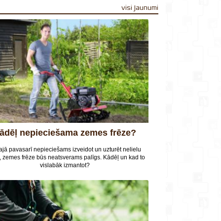
visi Jaunumi
Kādēļ nepieciešama zemes frēze?
ajā pavasarī nepieciešams izveidot un uzturēt nelielu
, zemes frēze būs neatsverams palīgs. Kādēļ un kad to
vislabāk izmantot?