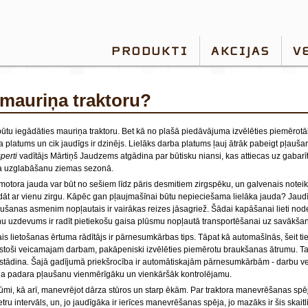
PRODUKTI
AKCIJAS
V
o mauriņa traktoru?
būtu iegādāties mauriņa traktoru. Bet kā no plašā piedāvājuma izvēlēties piemērotā
rba platums un cik jaudīgs ir dzinējs. Lielāks darba platums ļauj ātrāk pabeigt pļauša
perti
vadītājs Mārtiņš Jaudzems atgādina par būtisku niansi, kas attiecas uz gabarī
tora uzglabāšanu ziemas sezonā.
tora jauda var būt no sešiem līdz pāris desmitiem zirgspēku, un galvenais noteiku
rādāt ar vienu zirgu. Kāpēc gan pļaujmašīnai būtu nepieciešama lielāka jauda? Jaud
ļaušanas asmenim nopļautais ir vairākas reizes jāsagriež. Šādai kapāšanai lieti node
u uzdevums ir radīt pietiekošu gaisa plūsmu nopļautā transportēšanai uz savākša
is lietošanas ērtuma rādītājs ir pārnesumkārbas tips. Tāpat kā automašīnās, šeit tie
stoši veicamajam darbam, pakāpeniski izvēlēties piemērotu braukšanas ātrumu. Taču
apstādina. Šajā gadījumā priekšrocība ir automātiskajām pārnesumkārbām - darbu vei
ija padara pļaušanu vienmērīgāku un vienkāršāk kontrolējamu.
krūmi, kā arī, manevrējot dārza stūros un starp ēkām. Par traktora manevrēšanas spē
etru intervāls, un, jo jaudīgāka ir ierīces manevrēšanas spēja, jo mazāks ir šis skaitli