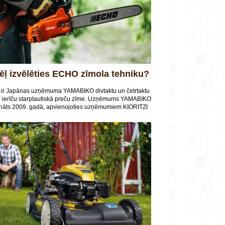
dēļ izvēlēties ECHO zīmola tehniku?
ir Japānas uzņēmuma YAMABIKO divtaktu un četrtaktu
u ierīču starptautiskā preču zīme. Uzņēmums YAMABIKO
bināts 2009. gadā, apvienojoties uzņēmumiem KIORITZI
HINDAIWA. Abiem uzņēmumiem, kas dibināti pēc Otrā
saules kara, ir vairāk kā 50 gadu pieredze dažādu
instrumentu ražošanā.