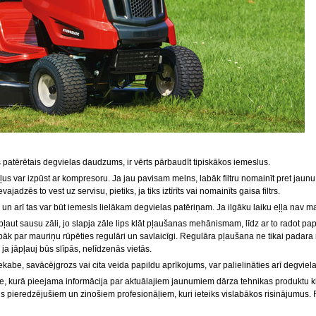
s patērētais degvielas daudzums, ir vērts pārbaudīt tipiskākos iemeslus.
tekļus var izpūst ar kompresoru. Ja jau pavisam melns, labāk filtru nomainīt pret jaunu.
adzēs to vest uz servisu, pietiks, ja tiks iztīrīts vai nomainīts gaisa filtrs.
n arī tas var būt iemesls lielākam degvielas patēriņam. Ja ilgāku laiku eļļa nav main
aut sausu zāli, jo slapja zāle lips klāt pļaušanas mehānismam, līdz ar to radot papi
bāk par mauriņu rūpēties regulāri un savlaicīgi. Regulāra pļaušana ne tikai padara 
ja jāpļauj būs slīpās, nelīdzenās vietās.
kabe, savācējgrozs vai cita veida papildu aprīkojums, var palielināties arī degviela
tne, kurā pieejama informācija par aktuālajiem jaunumiem dārza tehnikas produktu klā
s pieredzējušiem un zinošiem profesionāļiem, kuri ieteiks vislabākos risinājumus. 