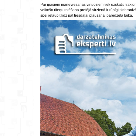
Par īpašiem manevrēšanas virtuoziem tiek uzskatīti traktor
velkošo riteņu rotēšana pretējā virzienā ir rūpīgi sinhroniz
spēj ietaupīt līdz pat trešdaļai pļaušanai paredzētā laika.