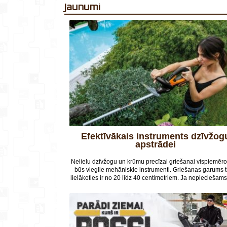
Jaunumi
Efektīvākais instruments dzīvžogu
apstrādei
Nelielu dzīvžogu un krūmu precīzai griešanai vispiemēro
būs vieglie mehāniskie instrumenti. Griešanas garums 
lielākoties ir no 20 līdz 40 centimetriem. Ja nepieciešams
ātru un mazāk precīzu apcirpšanu, pieejami akumulato
benzīna un elektriskie instrumenti. Tie ir lielāki un smag
taču ar lielāku veiktspēju. Šie instrumenti ir piemēroti 
labročiem, gan kreiļiem. To griešanas garums ir no 35 lī
centimetriem.