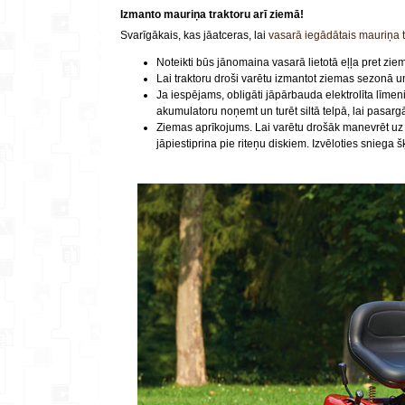
Izmanto mauriņa traktoru arī ziemā!
Svarīgākais, kas jāatceras, lai
vasarā iegādātais mauriņa t
Noteikti būs jānomaina vasarā lietotā eļļa pret
Lai traktoru droši varētu izmantot ziemas sezonā 
Ja iespējams, obligāti jāpārbauda elektrolīta līme
akumulatoru noņemt un turēt siltā telpā, lai pasargā
Ziemas aprīkojums. Lai varētu drošāk manevrēt uz s
jāpiestiprina pie riteņu diskiem. Izvēloties sniega šķūr