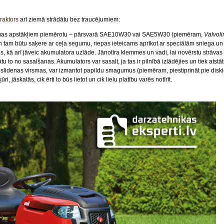
raktors
arī ziemā strādātu bez traucējumiem:
 ziemas apstākļiem piemērotu – pārsvarā SAE10W30 vai SAE5W30 (piemēram,
Valvol
un tam būtu saķere ar ceļa segumu, riepas ieteicams aprīkot ar speciālām sniega u
nis, kā arī jāveic akumulatora uzlāde. Jānotīra klemmes un vadi, lai novērstu strā
tu to no sasalšanas. Akumulators var sasalt, ja tas ir pilnībā izlādējies un tiek atst
lidenas virsmas, var izmantot papildu smagumus (piemēram, piestiprināt pie diskiem
i, jāskatās, cik ērti to būs lietot un cik lielu platību varēs notīrīt.