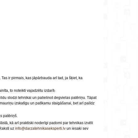
 Tas ir pirmais, kas jāpārbauda arī tad, ja šķiet, ka
īta, to noteikti vajadzētu izdarīt
.
ldu slodzi tehnikai un palielinot degvielas patēriņu. Tāpat
mauriņu izskatīgu un patīkamu staigāšanai, bet arī palīdz
s patēriņš.
stā, kā arī praktiski noderīgi padomi par tehnikas izvēli
Raksti uz
info@darzatehnikaseksperti.lv
un iesaki sev