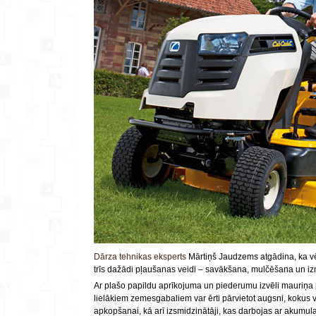
Dārza tehnikas eksperts
Mārtiņš Jaudzems atgādina, ka vēl 
trīs dažādi pļaušanas veidi – savākšana, mulčēšana un izmeš
Ar plašo papildu aprīkojuma un piederumu izvēli mauriņa p
lielākiem zemesgabaliem var ērti pārvietot augsni, kokus va
apkopšanai, kā arī izsmidzinātāji, kas darbojas ar akumula