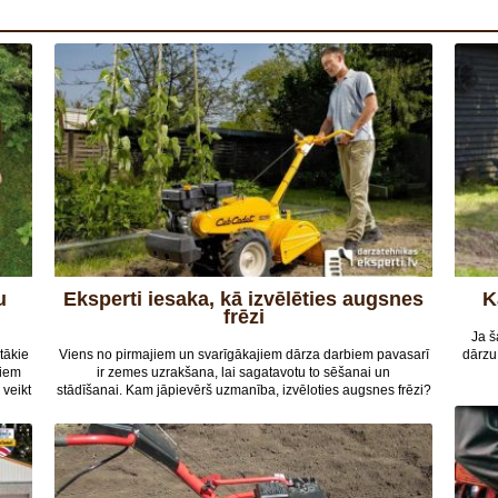
Eksperti iesaka, kā izvēlēties augsnes
frēzi
Ja š
tākie
Viens no pirmajiem un svarīgākajiem dārza darbiem pavasarī
dārzu
tiem
ir zemes uzrakšana, lai sagatavotu to sēšanai un
 veikt
stādīšanai. Kam jāpievērš uzmanība, izvēloties augsnes frēzi?
ra,
āki,
gan
dz 70