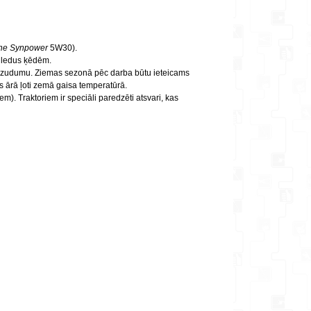
ine Synpower
5W30).
n ledus ķēdēm.
vas zudumu. Ziemas sezonā pēc darba būtu ieteicams
āts ārā ļoti zemā gaisa temperatūrā.
). Traktoriem ir speciāli paredzēti atsvari, kas