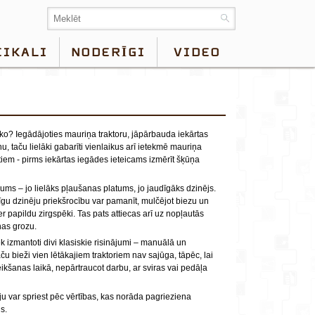
EIKALI
NODERĪGI
VIDEO
ko? Iegādājoties mauriņa traktoru, jāpārbauda iekārtas
nu, taču lielāki gabarīti vienlaikus arī ietekmē mauriņa
tiem - pirms iekārtas iegādes ieteicams izmērīt šķūņa
ms – jo lielāks pļaušanas platums, jo jaudīgāks dzinējs.
īgu dzinēju priekšrocību var pamanīt, mulčējot biezu un
r papildu zirgspēki. Tas pats attiecas arī uz nopļautās
nas grozu.
k izmantoti divi klasiskie risinājumi – manuālā un
 bieži vien lētākajiem traktoriem nav sajūga, tāpēc, lai
kšanas laikā, nepārtraucot darbu, ar sviras vai pedāļa
ju var spriest pēc vērtības, kas norāda pagrieziena
s.