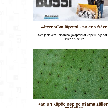
Alternatīva lāpstai - sniega frēze
Kam jāpievērš uzmanība, ja apsverat iespēju iegādāti
sniega pūtēju?
Kad un kāpēc nepieciešama zāliena