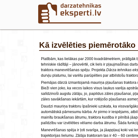
Kā izvēlēties piemērotāk
Platībām, kas lielākas par 2000 kvadrātmetriem, prātīgāk 
tehniskie rādītāji – jānovērtē, cik liels ir pļaujmašīnas da
traktora manevrēšanas spēju. Projekta
Dārza tehnikas eks
durvju platumu, lai varētu parūpēties par atbilstošu trak
Piemājas dārzā izmantojamā mauriņa pļaušanas traktora mo
Bieži vien joko, ka vecos laikos visus laukus varēja apst
salīdzinoši augstu zālāju, jo, papildus zāles pļaušanai, p
zāles savākšanas iekārtām, kur rotējošo pļaušanas asmeņ
Daudzi mauriņa traktoru īpašnieki uzskata, ka vissvarīgāka
automātiskā pārnesumu kārba. Ar pirmo ir iespējams, atbil
mainītu braukšanas ātrumu, traktora kustība ir pilnībā jā
palīdzību var izvēlēties vēlamo darba ātrumu. Šāda funkc
Manevrēšanas spēja ir ļoti svarīga, ja jāappļauj koki vai 
trajektorijas lielumu. Zālāja traktoram tas ir 40 ‒ 60 centim