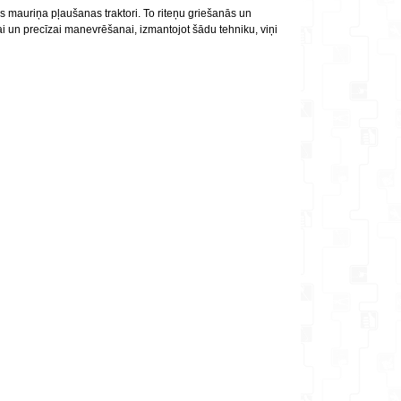
s mauriņa pļaušanas traktori. To riteņu griešanās un
trai un precīzai manevrēšanai, izmantojot šādu tehniku, viņi