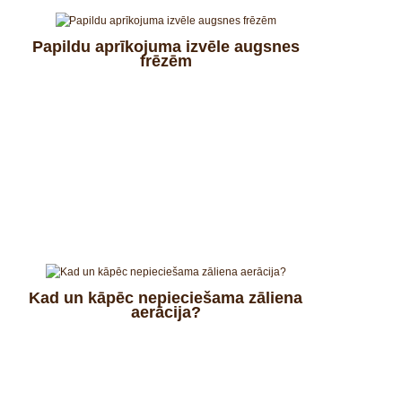
Papildu aprīkojuma izvēle augsnes
frēzēm
Kad un kāpēc nepieciešama zāliena
aerācija?