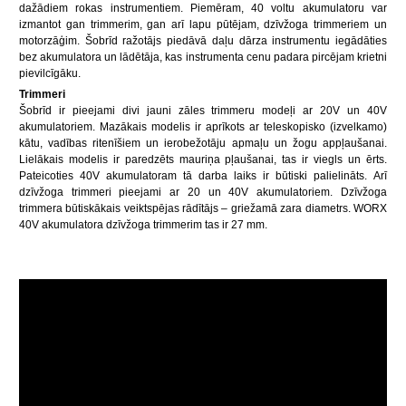
dažādiem rokas instrumentiem. Piemēram, 40 voltu akumulatoru var
izmantot gan trimmerim, gan arī lapu pūtējam, dzīvžoga trimmeriem un
motorzāģim. Šobrīd ražotājs piedāvā daļu dārza instrumentu iegādāties
bez akumulatora un lādētāja, kas instrumenta cenu padara pircējam krietni
pievilcīgāku.
Trimmeri
Šobrīd ir pieejami divi jauni zāles trimmeru modeļi ar 20V un 40V
akumulatoriem. Mazākais modelis ir aprīkots ar teleskopisko (izvelkamo)
kātu, vadības ritenīšiem un ierobežotāju apmaļu un žogu appļaušanai.
Lielākais modelis ir paredzēts mauriņa pļaušanai, tas ir viegls un ērts.
Pateicoties 40V akumulatoram tā darba laiks ir būtiski palielināts. Arī
dzīvžoga trimmeri pieejami ar 20 un 40V akumulatoriem. Dzīvžoga
trimmera būtiskākais veiktspējas rādītājs – griežamā zara diametrs. WORX
40V akumulatora dzīvžoga trimmerim tas ir 27 mm.