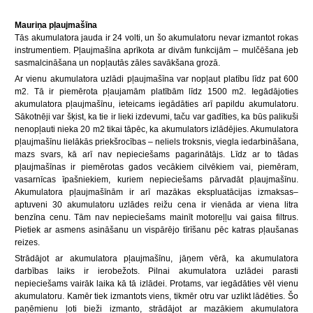
Mauriņa pļaujmašīna
Tās akumulatora jauda ir 24 volti, un šo akumulatoru nevar izmantot rokas
instrumentiem. Pļaujmašīna aprīkota ar divām funkcijām – mulčēšana jeb
sasmalcināšana un nopļautās zāles savākšana grozā.
Ar vienu akumulatora uzlādi pļaujmašīna var nopļaut platību līdz pat 600
m2. Tā ir piemērota pļaujamām platībām līdz 1500 m2. Iegādājoties
akumulatora pļaujmašīnu, ieteicams iegādāties arī papildu akumulatoru.
Sākotnēji var šķist, ka tie ir lieki izdevumi, taču var gadīties, ka būs palikuši
nenopļauti nieka 20 m2 tikai tāpēc, ka akumulators izlādējies. Akumulatora
pļaujmašīnu lielākās priekšrocības – neliels troksnis, viegla iedarbināšana,
mazs svars, kā arī nav nepieciešams pagarinātājs. Līdz ar to tādas
pļaujmašīnas ir piemērotas gados vecākiem cilvēkiem vai, piemēram,
vasarnīcas īpašniekiem, kuriem nepieciešams pārvadāt pļaujmašīnu.
Akumulatora pļaujmašīnām ir arī mazākas ekspluatācijas izmaksas–
aptuveni 30 akumulatoru uzlādes reižu cena ir vienāda ar viena litra
benzīna cenu. Tām nav nepieciešams mainīt motoreļļu vai gaisa filtrus.
Pietiek ar asmens asināšanu un vispārējo tīrīšanu pēc katras pļaušanas
reizes.
Strādājot ar akumulatora pļaujmašīnu, jāņem vērā, ka akumulatora
darbības laiks ir ierobežots. Pilnai akumulatora uzlādei parasti
nepieciešams vairāk laika kā tā izlādei. Protams, var iegādāties vēl vienu
akumulatoru. Kamēr tiek izmantots viens, tikmēr otru var uzlikt lādēties. Šo
paņēmienu ļoti bieži izmanto, strādājot ar mazākiem akumulatora