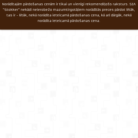
Norādītajām pārdošanas cenām ir tikai un vienīgi rekomendējošs raksturs. SIA
"Stokker" nekādi neierobežo mazumtirgotājiem norādītās preces pārdot lētāk,
tas ir - lētāk, nekā norādīta ieteicamā pārdošanas cena, kā arī dārgāk, nekā
norādīta ieteicamā pārdošanas cena.