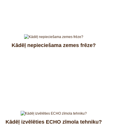
Kādēļ nepieciešama zemes frēze?
Kādēļ izvēlēties ECHO zīmola tehniku?