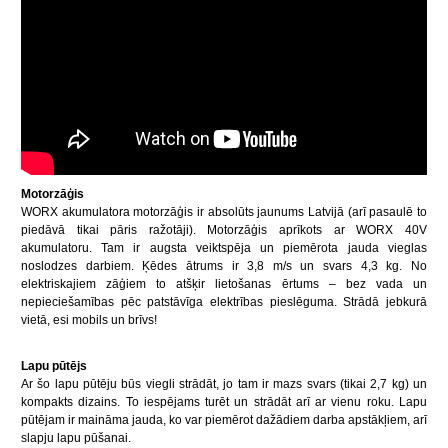
Motorzāģis
WORX akumulatora motorzāģis ir absolūts jaunums Latvijā (arī pasaulē to
piedāvā tikai pāris ražotāji). Motorzāģis aprīkots ar WORX 40V
akumulatoru. Tam ir augsta veiktspēja un piemērota jauda vieglas
noslodzes darbiem. Ķēdes ātrums ir 3,8 m/s un svars 4,3 kg. No
elektriskajiem zāģiem to atšķir lietošanas ērtums – bez vada un
nepieciešamības pēc patstāvīga elektrības pieslēguma. Strādā jebkurā
vietā, esi mobils un brīvs!
Lapu pūtējs
Ar šo lapu pūtēju būs viegli strādāt, jo tam ir mazs svars (tikai 2,7 kg) un
kompakts dizains. To iespējams turēt un strādāt arī ar vienu roku. Lapu
pūtējam ir maināma jauda, ko var piemērot dažādiem darba apstākļiem, arī
slapju lapu pūšanai.