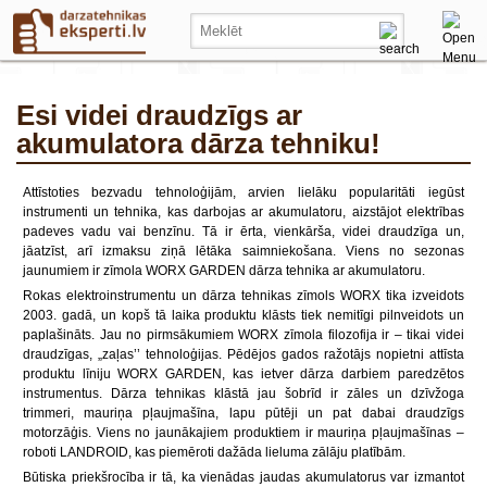
Esi videi draudzīgs ar
akumulatora dārza tehniku!
Attīstoties bezvadu tehnoloģijām, arvien lielāku popularitāti iegūst
instrumenti un tehnika, kas darbojas ar akumulatoru, aizstājot elektrības
padeves vadu vai benzīnu. Tā ir ērta, vienkārša, videi draudzīga un,
jāatzīst, arī izmaksu ziņā lētāka saimniekošana. Viens no sezonas
jaunumiem ir zīmola WORX GARDEN dārza tehnika ar akumulatoru.
Rokas elektroinstrumentu un dārza tehnikas zīmols WORX tika izveidots
2003. gadā, un kopš tā laika produktu klāsts tiek nemitīgi pilnveidots un
paplašināts. Jau no pirmsākumiem WORX zīmola filozofija ir – tikai videi
draudzīgas, „zaļas’’ tehnoloģijas. Pēdējos gados ražotājs nopietni attīsta
produktu līniju WORX GARDEN, kas ietver dārza darbiem paredzētos
instrumentus. Dārza tehnikas klāstā jau šobrīd ir zāles un dzīvžoga
trimmeri, mauriņa pļaujmašīna, lapu pūtēji un pat dabai draudzīgs
motorzāģis. Viens no jaunākajiem produktiem ir mauriņa pļaujmašīnas –
roboti LANDROID, kas piemēroti dažāda lieluma zālāju platībām.
Būtiska priekšrocība ir tā, ka vienādas jaudas akumulatorus var izmantot