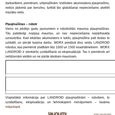
darbarīkiem, piemēram, urbjmašīnām. Izvēloties akumulatora pļaujmašīnu,
nebūs jādomā par benzīnu, turklāt tās glabāšanai nepieciešams atvēlēt
mazāku vietu.
Pļaujmašīnas – roboti
Viens no pēdējo gadu jaunumiem ir robotizētās mauriņa pļaujmašīnas.
Tās patstāvīgi nopļauj mauriņu, un nav nepieciešama nepārtraukta
uzraudzība. Kad iekārtas akumulators ir tukšs, pļaujmašīna pati dodas to
uzlādēt, un pēcāk turpina darbu. WORX piedāvā divu veidu LANDROID
robotus, kas piemēroti platībām līdz 1000 un 1500 kvadrātmetriem.
WORX
LANDROID ir vienkāršs uzstādīšanā un ekspluatācijā. Tas ir piemērots arī
nelīdzenām vietām un ne pārāk ideālam mauriņam.
Visplašākā informācija par LANDROID pļaujmašīnām – robotiem, to
uzstādīšanu, ekspluatāciju un tehniskajiem risinājumiem – lasāma
mājaslapā
.
Jaunumi
visi Jaunumi