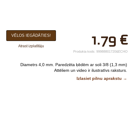
×
1.79
€
VĒLOS IEGĀDĀTIES!
Jūsu vārds*
Atrast izplatītāju
Uzņēmuma
Produkta kods:
99988801720&ECHO
nosaukums.
Diametrs 4,0 mm. Paredzēta ķēdēm ar soli 3/8 (1,3 mm)
tālr.*
Attēliem un video ir ilustratīvs raksturs.
Izlasiet pilnu aprakstu →
E-pasts*
Izvēlieties tuvāko
veikalu*
Komentārs