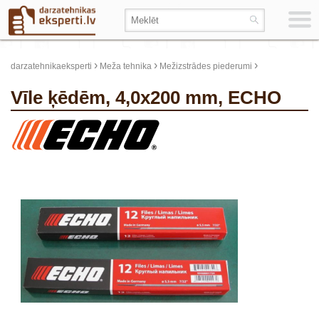
›
›
›
darzatehnikaeksperti
Meža tehnika
Mežizstrādes piederumi
Vīle ķēdēm, 4,0x200 mm, ECHO
update thumb