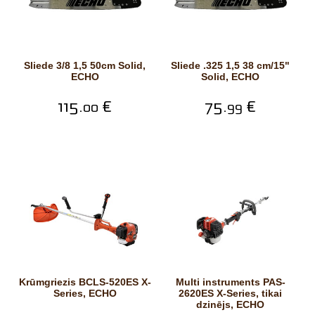
Sliede 3/8 1,5 50cm Solid,
Sliede .325 1,5 38 cm/15"
ECHO
Solid, ECHO
115.
€
75.
€
00
99
Krūmgriezis BCLS-520ES X-
Multi instruments PAS-
Series, ECHO
2620ES X-Series, tikai
dzinējs, ECHO