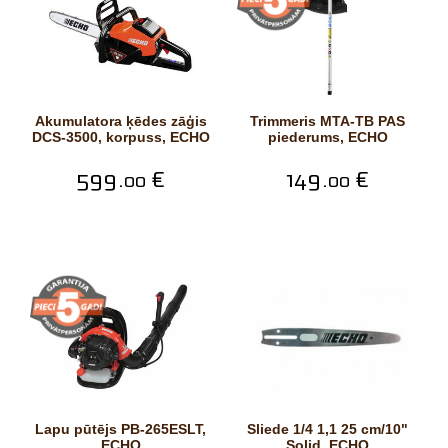
Akumulatora ķēdes zāģis
Trimmeris MTA-TB PAS
DCS-3500, korpuss, ECHO
piederums, ECHO
599.
€
149.
€
00
00
Lapu pūtējs PB-265ESLT,
Sliede 1/4 1,1 25 cm/10"
ECHO
Solid, ECHO