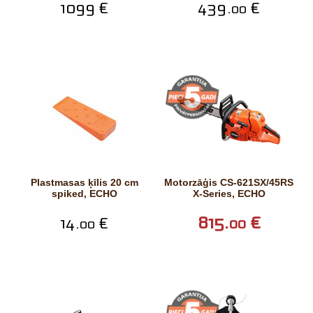
1099 €
439.
€
00
Plastmasas ķīlis 20 cm
Motorzāģis CS-621SX/45RS
spiked, ECHO
X-Series, ECHO
815.
€
14.
€
00
00