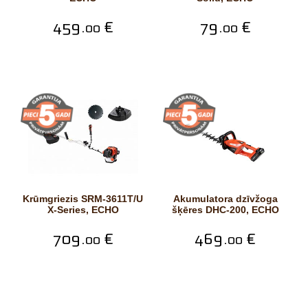
459.
€
79.
€
00
00
Krūmgriezis SRM-3611T/U
Akumulatora dzīvžoga
X-Series, ECHO
šķēres DHC-200, ECHO
709.
€
469.
€
00
00