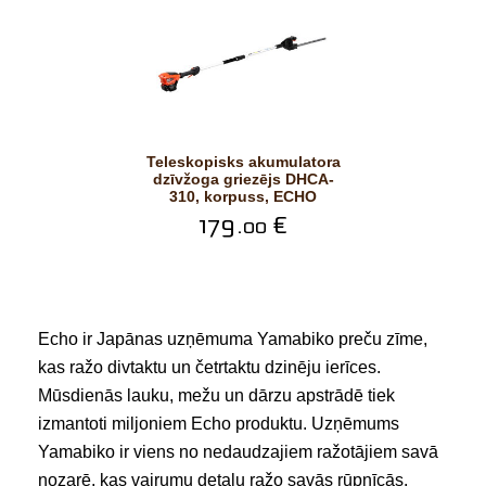
Teleskopisks akumulatora
dzīvžoga griezējs DHCA-
310, korpuss, ECHO
179.
€
00
Echo ir Japānas uzņēmuma Yamabiko preču zīme,
kas ražo divtaktu un četrtaktu dzinēju ierīces.
Mūsdienās lauku, mežu un dārzu apstrādē tiek
izmantoti miljoniem Echo produktu. Uzņēmums
Yamabiko ir viens no nedaudzajiem ražotājiem savā
nozarē, kas vairumu detaļu ražo savās rūpnīcās.