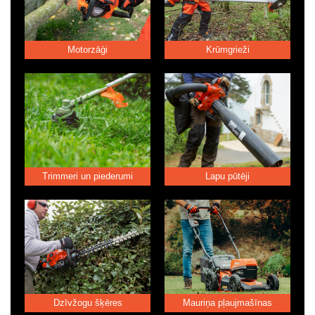
Motorzāģi
Krūmgrieži
Trimmeri un piederumi
Lapu pūtēji
Dzīvžogu šķēres
Mauriņa pļaujmašīnas