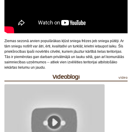
Ziemas sezonā arvien populārākas kļūst sniega frēzes jeb sniega pūtēji. Ar
tām sniegu notīrīt var ātri, ērti, kvalitatīvi un turklāt, krietni ietaupot laiku. Šīs
priekšrocības īpaši novērtēs cilvēki, kuriem jāuztur kārtībā lielas teritorijas.
Tās ir piemērotas gan darbam privātmājā un lauku sētā, gan arī komunālās
saimniecības uzņēmumos -- atliek vien izvēlēties teritorijai atbilstošāko
iekārtas lielumu un jaudu.
videoblogi
video