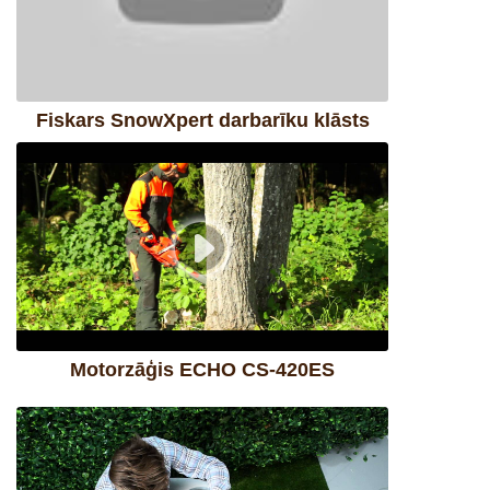
Fiskars SnowXpert darbarīku klāsts
Motorzāģis ECHO CS-420ES