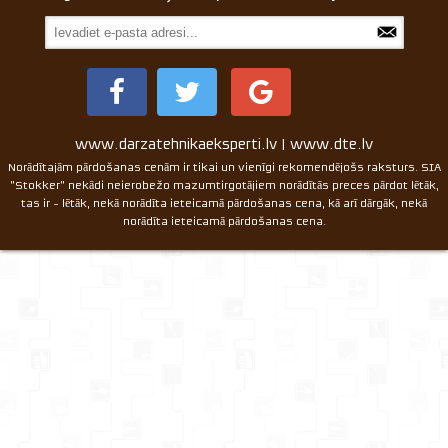
www.darzatehnikaeksperti.lv | www.dte.lv
Norādītajām pārdošanas cenām ir tikai un vienīgi rekomendējošs raksturs. SIA
"Stokker" nekādi neierobežo mazumtirgotājiem norādītās preces pārdot lētāk,
tas ir - lētāk, nekā norādīta ieteicamā pārdošanas cena, kā arī dārgāk, nekā
norādīta ieteicamā pārdošanas cena.