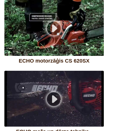
ECHO motorzāģis CS 620SX