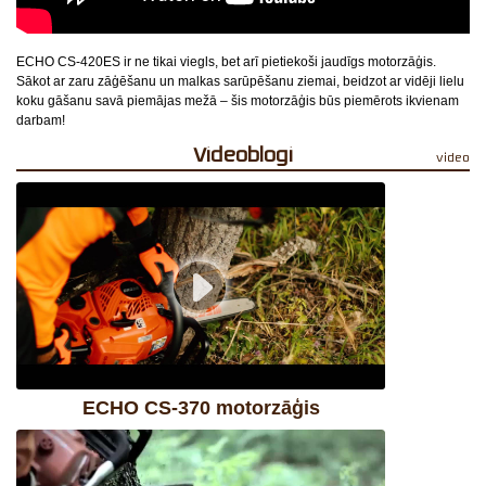
ECHO CS-420ES ir ne tikai viegls, bet arī pietiekoši jaudīgs motorzāģis.
Sākot ar zaru zāģēšanu un malkas sarūpēšanu ziemai, beidzot ar vidēji lielu
koku gāšanu savā piemājas mežā – šis motorzāģis būs piemērots ikvienam
darbam!
videoblogi
video
ECHO CS-370 motorzāģis