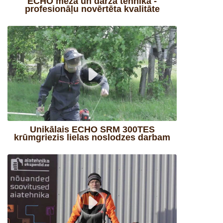
ECHO meža un dārza tehnika -
profesionāļu novērtēta kvalitāte
Unikālais ECHO SRM 300TES
krūmgriezis lielas noslodzes darbam