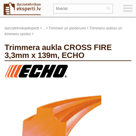
›
›
›
darzatehnikaeksperti
...
Trimmeri un piederumi
Trimmeru auklas un
›
trimmeru spoles
Trimmera aukla CROSS FIRE
3,3mm x 139m, ECHO
update thumb