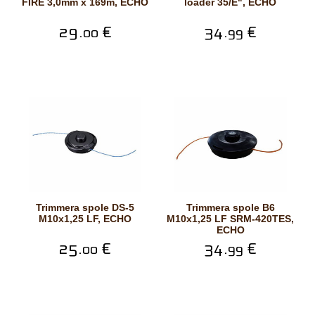
FIRE 3,0mm x 169m, ECHO
loader 35/E", ECHO
29.
€
34.
€
00
99
Trimmera spole DS-5
Trimmera spole B6
M10x1,25 LF, ECHO
M10x1,25 LF SRM-420TES,
ECHO
25.
€
34.
€
00
99