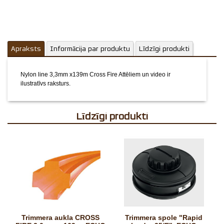
Apraksts
Informācija par produktu
Līdzīgi produkti
Nylon line 3,3mm x139m Cross Fire
Attēliem un video ir
ilustratīvs raksturs.
Līdzīgi produkti
Trimmera aukla CROSS
Trimmera spole "Rapid