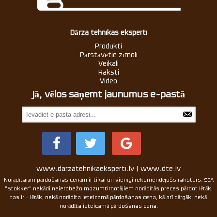
Dārza tehnikas eksperti
Produkti
Pārstāvētie zīmoli
Veikali
Raksti
Video
Jā, vēlos saņemt jaunumus e-pastā
www.darzatehnikaeksperti.lv | www.dte.lv
Norādītajām pārdošanas cenām ir tikai un vienīgi rekomendējošs raksturs. SIA
"Stokker" nekādi neierobežo mazumtirgotājiem norādītās preces pārdot lētāk,
tas ir - lētāk, nekā norādīta ieteicamā pārdošanas cena, kā arī dārgāk, nekā
norādīta ieteicamā pārdošanas cena.