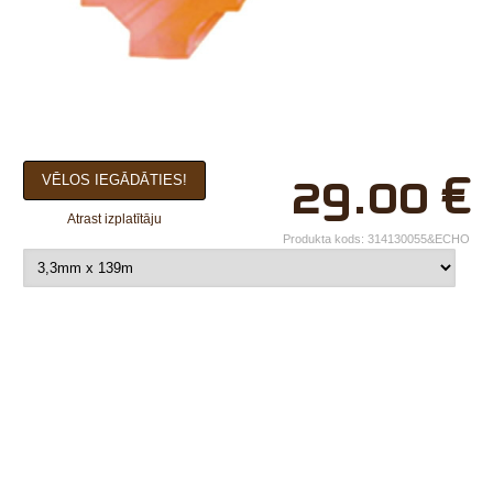
×
29.00
€
VĒLOS IEGĀDĀTIES!
Jūsu vārds*
Atrast izplatītāju
Uzņēmuma
Produkta kods:
314130055&ECHO
nosaukums.
tālr.*
E-pasts*
Izvēlieties tuvāko
veikalu*
Komentārs