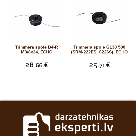
Trimmera spole B4-R
Trimmera spole G138 500
M3/8x24, ECHO
(SRM-222ES, C226S), ECHO
28.
€
25.
€
66
71