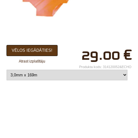
×
29.00
€
VĒLOS IEGĀDĀTIES!
Jūsu vārds*
Atrast izplatītāju
Uzņēmuma
Produkta kods:
314120052&ECHO
nosaukums.
tālr.*
E-pasts*
Izvēlieties tuvāko
veikalu*
Komentārs