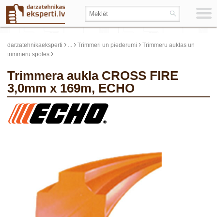
›
›
›
darzatehnikaeksperti
...
Trimmeri un piederumi
Trimmeru auklas un
›
trimmeru spoles
Trimmera aukla CROSS FIRE
3,0mm x 169m, ECHO
update thumb