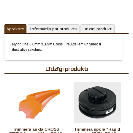
Apraksts
Informācija par produktu
Līdzīgi produkti
Nylon line 3,0mm x169m Cross Fire
Attēliem un video ir
ilustratīvs raksturs.
Līdzīgi produkti
Trimmera aukla CROSS
Trimmera spole "Rapid