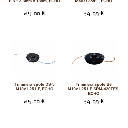
FIRE 3,3mm x 139m, ECHO
loader 35/E", ECHO
29.
€
34.
€
00
99
Trimmera spole DS-5
Trimmera spole B6
M10x1,25 LF, ECHO
M10x1,25 LF SRM-420TES,
ECHO
25.
€
34.
€
00
99