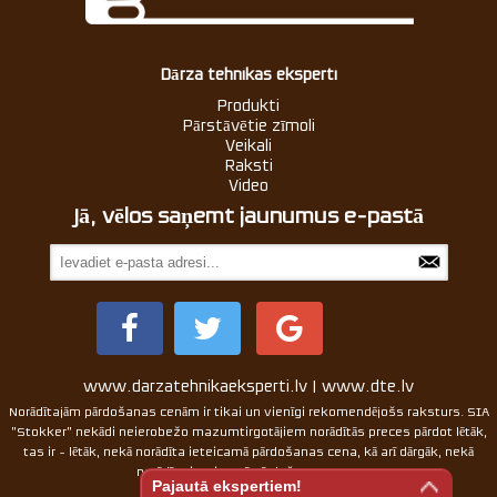
Dārza tehnikas eksperti
Produkti
Pārstāvētie zīmoli
Veikali
Raksti
Video
Jā, vēlos saņemt jaunumus e-pastā
www.darzatehnikaeksperti.lv | www.dte.lv
Norādītajām pārdošanas cenām ir tikai un vienīgi rekomendējošs raksturs. SIA
"Stokker" nekādi neierobežo mazumtirgotājiem norādītās preces pārdot lētāk,
tas ir - lētāk, nekā norādīta ieteicamā pārdošanas cena, kā arī dārgāk, nekā
norādīta ieteicamā pārdošanas cena.
Pajautā ekspertiem!