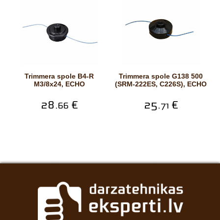
Trimmera spole B4-R
Trimmera spole G138 500
M3/8x24, ECHO
(SRM-222ES, C226S), ECHO
28.
€
25.
€
66
71