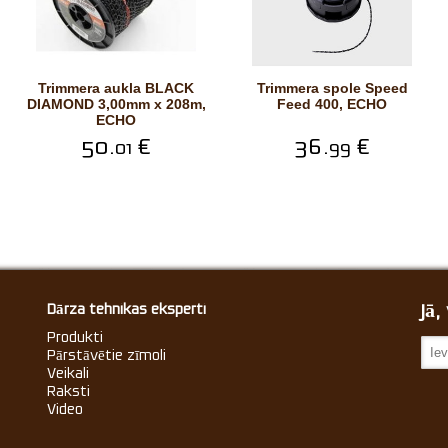
Trimmera aukla BLACK
Trimmera spole Speed
DIAMOND 3,00mm x 208m,
Feed 400, ECHO
ECHO
50.
€
36.
€
01
99
Jā
Dārza tehnikas eksperti
Produkti
Pārstāvētie zīmoli
Veikali
Raksti
Video