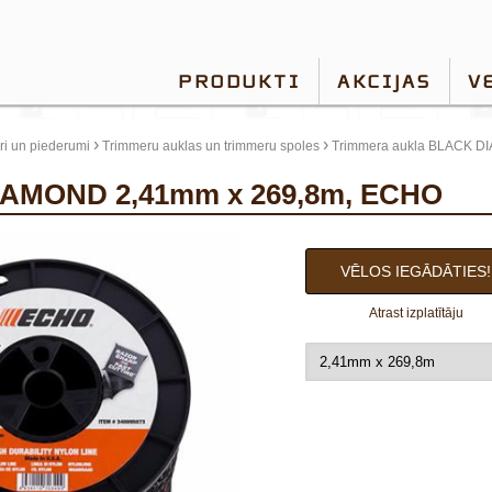
PRODUKTI
AKCIJAS
V
›
›
i un piederumi
Trimmeru auklas un trimmeru spoles
Trimmera aukla BLACK D
DIAMOND 2,41mm x 269,8m, ECHO
VĒLOS IEGĀDĀTIES!
Atrast izplatītāju