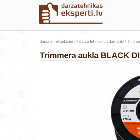
›
›
darzatehnikaeksperti
Dārza tehnika un darbarīki
Trimmer
Trimmera aukla BLACK 
update thumb