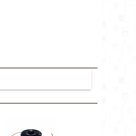
veikalu*
Komentārs