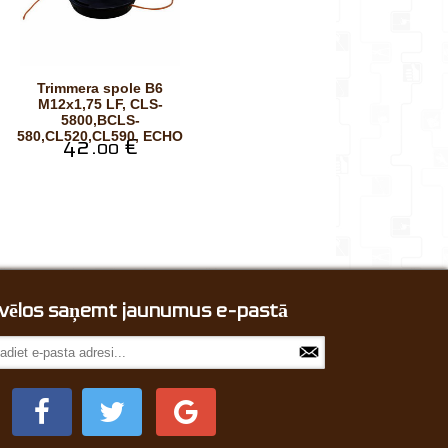
Trimmera spole B6
M12x1,75 LF, CLS-
5800,BCLS-
580,CL520,CL590, ECHO
42.
€
00
, vēlos saņemt jaunumus e-pastā