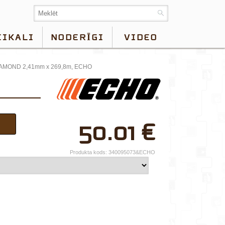
EIKALI
NODERĪGI
VIDEO
IAMOND 2,41mm x 269,8m, ECHO
×
50.01
€
Jūsu vārds*
Uzņēmuma
Produkta kods:
340095073&ECHO
nosaukums.
tālr.*
E-pasts*
Izvēlieties tuvāko