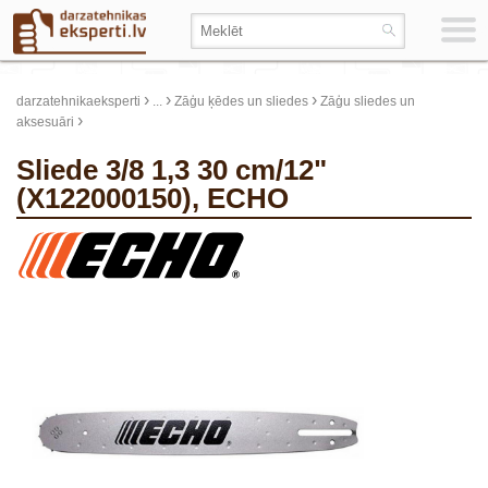
›
›
›
darzatehnikaeksperti
...
Zāģu ķēdes un sliedes
Zāģu sliedes un
›
aksesuāri
Sliede 3/8 1,3 30 cm/12"
(X122000150), ECHO
update thumb