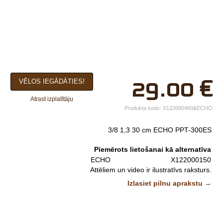
×
29.00
€
VĒLOS IEGĀDĀTIES!
Jūsu vārds*
Atrast izplatītāju
Uzņēmuma
Produkta kods:
X122000460&ECHO
nosaukums.
3/8 1,3 30 cm ECHO PPT-300ES
tālr.*
Piemērots lietošanai kā alternatīva
E-pasts*
ECHO
X122000150
Attēliem un video ir ilustratīvs raksturs.
Izvēlieties tuvāko
Izlasiet pilnu aprakstu →
veikalu*
Komentārs