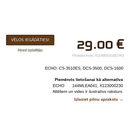
×
29.00
€
VĒLOS IEGĀDĀTIES!
Jūsu vārds*
Atrast izplatītāju
Uzņēmuma
Produkta kods:
X123000231&ECHO
nosaukums.
ECHO: CS-3510ES, DCS-3500, DCS-1600
tālr.*
Piemērots lietošanai kā alternatīva
E-pasts*
ECHO
144MLEA041, X123000230
Attēliem un video ir ilustratīvs raksturs.
Izvēlieties tuvāko
Izlasiet pilnu aprakstu →
veikalu*
Komentārs