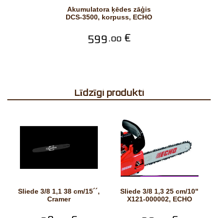
Akumulatora ķēdes zāģis
DCS-3500, korpuss, ECHO
599.
€
00
Līdzīgi produkti
Sliede 3/8 1,1 38 cm/15´´,
Sliede 3/8 1,3 25 cm/10"
Cramer
X121-000002, ECHO