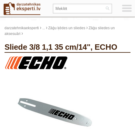
›
›
›
darzatehnikaeksperti
...
Zāģu ķēdes un sliedes
Zāģu sliedes un
›
aksesuāri
Sliede 3/8 1,1 35 cm/14", ECHO
update thumb