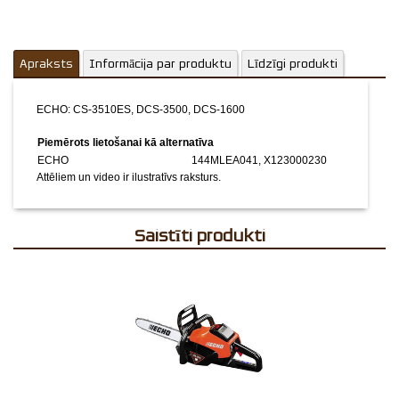
Apraksts
Informācija par produktu
Līdzīgi produkti
ECHO: CS-3510ES, DCS-3500, DCS-1600
Piemērots lietošanai kā alternatīva
ECHO
144MLEA041, X123000230
Attēliem un video ir ilustratīvs raksturs.
Saistīti produkti