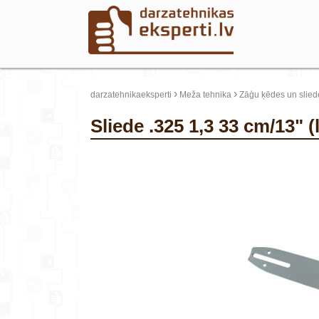
›
›
darzatehnikaeksperti
Meža tehnika
Zāģu ķēdes un slied
Sliede .325 1,3 33 cm/13"
update thumb