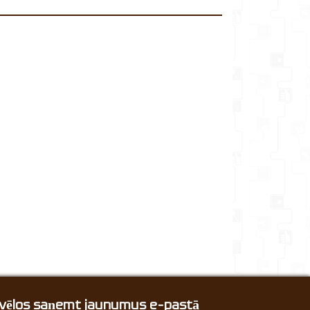
, vēlos saņemt jaunumus e-pastā