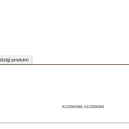
īdzīgi produkti
X122000380, X122000381