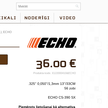
EIKALI
NODERĪGI
VIDEO
81), ECHO
×
36.00
€
Jūsu vārds*
Uzņēmuma
Produkta kods:
X122000410&ECHO
nosaukums.
.325'' 0,050''/1,3mm 13''/33CM
tālr.*
56 zobi
E-pasts*
ECHO CS-390 SX
Izvēlieties tuvāko
Piemērots lietošanai kā alternatīva