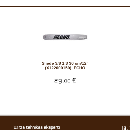
Sliede 3/8 1,3 30 cm/12"
(X122000150), ECHO
29.
€
00
Jā
Dārza tehnikas eksperti