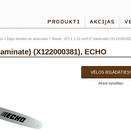
PRODUKTI
AKCIJAS
V
›
›
es
Zāģu sliedes un aksesuāri
Sliede .325 1,3 33 cm/13" (laminate) (X1220003
 (laminate) (X122000381), ECHO
VĒLOS IEGĀDĀTIES!
Atrast izplatītāju