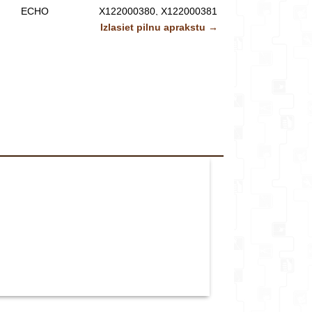
veikalu*
ECHO
X122000380, X122000381
Attēliem un video ir ilustratīvs raksturs.
Izlasiet pilnu aprakstu →
Komentārs