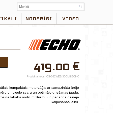
EIKALI
NODERĪGI
VIDEO
×
419.00
€
Jūsu vārds*
Uzņēmuma
Produkta kods:
CS-362WES/30CM&ECHO
nosaukums.
lais kompaktais motorzāģis ar samazinātu ārējo
tālr.*
mēru un vieglo svaru un optimālo griešanas jaudu.
rošina labāku nodilumizturību un pagarina dzinēja
E-pasts*
kalpošanas laiku.
Izvēlieties tuvāko