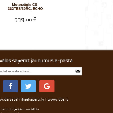
Motorzāģis CS-
362TES/30RC, ECHO
539.
€
00
, vēlos saņemt jaunumus e-pastā
.darzatehnikaeksperti.lv | www.dte.lv
 mazumtirgotājiem norādītās