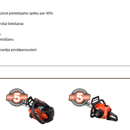
azinot pielietojamo spēku par 40%
ošai lietošanai.
m
rbināšanu
arantija privātpersonām!