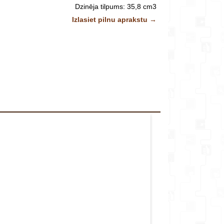
veikalu*
Dzinēja tilpums: 35,8 cm3
Jauda: 1,5 kW / 2,04 Zs
Izlasiet pilnu aprakstu →
Svars: 3,8 kg
Degvielas tvertnes tilpums: 0,32 litri
Komentārs
Eļļas tvertnes tilpums: 0,23 litri
Maksimālais degvielas patēriņš: 0,86 L / h
"/ 30 cm (iekļauts) (maksimāli pieļaujamais 40 cm)
Ķēde: 1.3mm 3/8, 47 zobi
vieglo zāģa iedarbināšanu, samazinot pielietojamo
spēku par 40%
Ķēdes eļļas plūsma ir regulējama
s ķēdes bremze ir svarīga zāģa drošai lietošanai.
Sānu ķēdes nospriegošana ir ērta un droša
 filtra vāka atvēršana bez papildus instrumentiem
lā aizdedzes sistēma vienkāršo zāģa iedarbināšanu
rofesionālai lietošanai 2 gadu un 5 gadu garantija
privātpersonām!
Attēliem un video ir ilustratīvs raksturs.