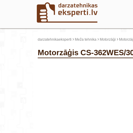
›
›
›
darzatehnikaeksperti
Meža tehnika
Motorzāģi
Motorzā
Motorzāģis CS-362WES/