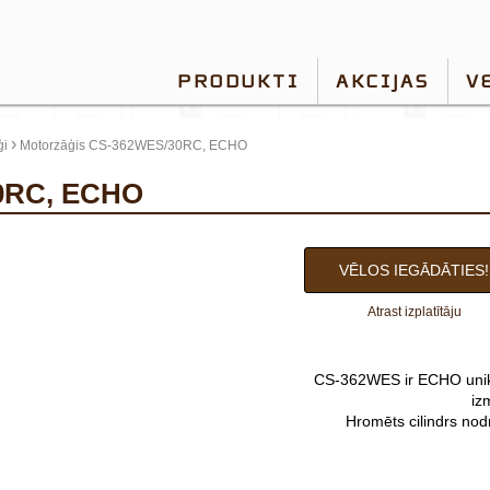
PRODUKTI
AKCIJAS
V
›
ģi
Motorzāģis CS-362WES/30RC, ECHO
30RC, ECHO
VĒLOS IEGĀDĀTIES!
Atrast izplatītāju
CS-362WES ir ECHO unikā
iz
Hromēts cilindrs nod