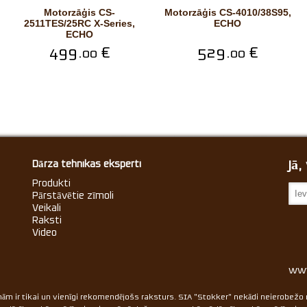
Motorzāģis CS-
Motorzāģis CS-4010/38S95,
2511TES/25RC X-Series,
ECHO
ECHO
499.
€
529.
€
00
00
Jā
Dārza tehnikas eksperti
Produkti
Pārstāvētie zīmoli
Veikali
Raksti
Video
www
ām ir tikai un vienīgi rekomendējošs raksturs. SIA "Stokker" nekādi neierobežo