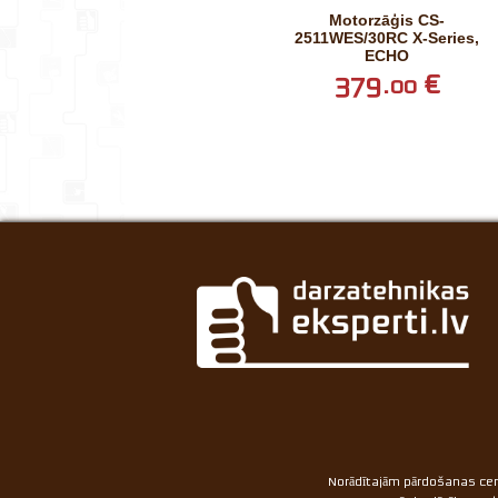
Motorzāģis CS-
2511WES/30RC X-Series,
ECHO
379.
€
00
Norādītajām pārdošanas cen