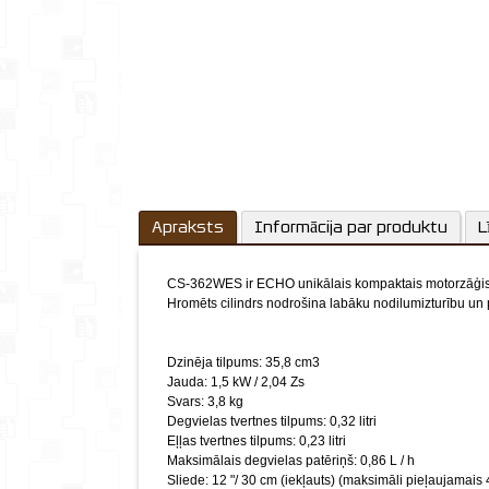
Apraksts
Informācija par produktu
L
CS-362WES ir ECHO unikālais kompaktais motorzāģis a
Hromēts cilindrs nodrošina labāku nodilumizturību un 
Dzinēja tilpums: 35,8 cm3
Jauda: 1,5 kW / 2,04 Zs
Svars: 3,8 kg
Degvielas tvertnes tilpums: 0,32 litri
Eļļas tvertnes tilpums: 0,23 litri
Maksimālais degvielas patēriņš: 0,86 L / h
Sliede: 12 "/ 30 cm (iekļauts) (maksimāli pieļaujamais