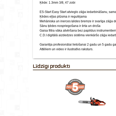
Ķēde: 1.3mm 3/8, 47 zobi
ES-Start Easy Start atvieglo zāģa iedarbināšanu, sam
Ķēdes eļļas plūsma ir regulējama
Mehāniska un inerces ķēdes bremze ir svarīga zāģa dr
Sānu ķēdes nospriegošana ir ērta un droša
Gaisa filtra vāka atvēršana bez papildus instrumentie
C.D.I digitālā aizdedzes sistēma vienkāršo zāģa ieda
Garantija profesionālai lietošanai 2 gadu un 5 gadu g
Attēliem un video ir ilustratīvs raksturs.
Līdzīgi produkti