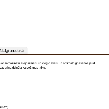
Sliede: 12 
ES-Start Easy Start at
īdzīgi produkti
Mehāniska un inerce
r samazinātu ārējo izmēru un vieglo svaru un optimālo griešanas jaudu.
pagarina dzinēja kalpošanas laiku.
Gaisa
C.D.I digitā
Garantija p
 40 cm)