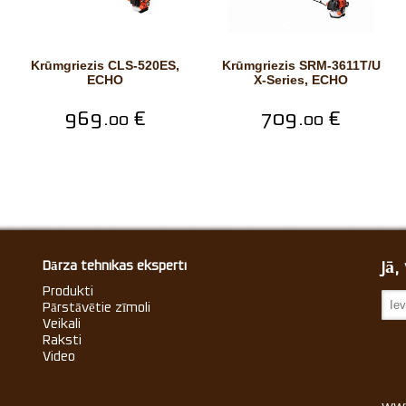
Krūmgriezis CLS-520ES,
Krūmgriezis SRM-3611T/U
ECHO
X-Series, ECHO
969.
€
709.
€
00
00
Jā
Dārza tehnikas eksperti
Produkti
Pārstāvētie zīmoli
Veikali
Raksti
Video