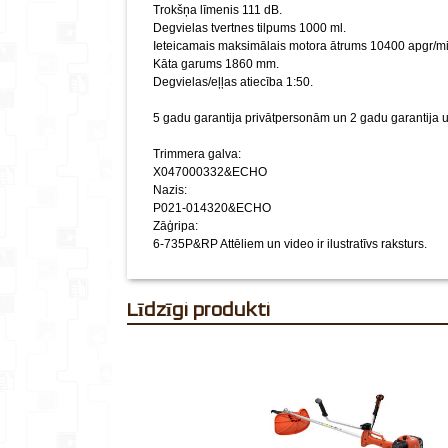
Trokšņa līmenis 111 dB.
Degvielas tvertnes tilpums 1000 ml.
Ieteicamais maksimālais motora ātrums 10400 apgr/mi
Kāta garums 1860 mm.
Degvielas/eļļas atiecība 1:50.
5 gadu garantija privātpersonām un 2 gadu garantij
Trimmera galva:
X047000332&ECHO
Nazis:
P021-014320&ECHO
Zāģripa:
6-735P&RP
Attēliem un video ir ilustratīvs raksturs.
Līdzīgi produkti