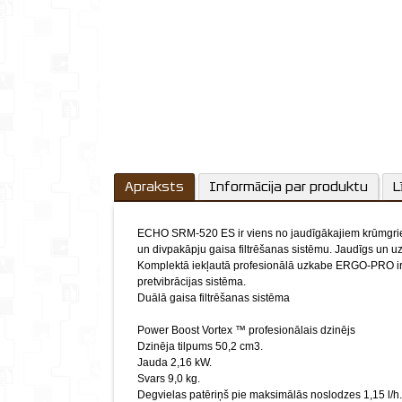
Apraksts
Informācija par produktu
L
ECHO SRM-520 ES ir viens no jaudīgākajiem krūmgrieži
un divpakāpju gaisa filtrēšanas sistēmu. Jaudīgs un u
Komplektā iekļautā profesionālā uzkabe ERGO-PRO ir r
pretvibrācijas sistēma.
Duālā gaisa filtrēšanas sistēma
Power Boost Vortex ™ profesionālais dzinējs
Dzinēja tilpums 50,2 cm3.
Jauda 2,16 kW.
Svars 9,0 kg.
Degvielas patēriņš pie maksimālās noslodzes 1,15 l/h.