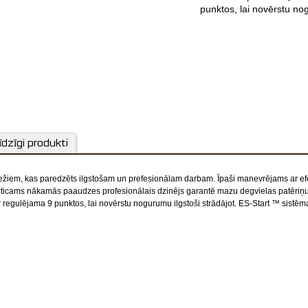
punktos, lai novērstu nog
un vieglai i
Degv
īdzīgi produkti
Ieteic
em, kas paredzēts ilgstošam un prefesionālam darbam. Īpaši manevrējams ar efekt
zticams nākamās paaudzes profesionālais dzinējs garantē mazu degvielas patēriņu 
egulējama 9 punktos, lai novērstu nogurumu ilgstoši strādājot. ES-Start ™ sistēma
5 gadu garantija