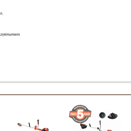
n.
a uzņēmumiem