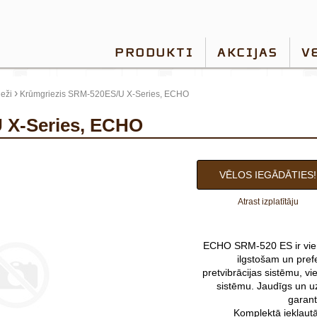
PRODUKTI
AKCIJAS
V
›
eži
Krūmgriezis SRM-520ES/U X-Series, ECHO
U X-Series, ECHO
VĒLOS IEGĀDĀTIES!
Atrast izplatītāju
ECHO SRM-520 ES ir vien
ilgstošam un pre
pretvibrācijas sistēmu, v
sistēmu. Jaudīgs un u
garant
Komplektā iekļaut