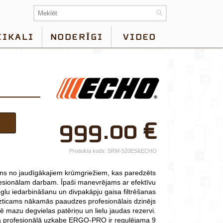
EIKALI
NODERĪGI
VIDEO
×
999.00
€
Jūsu vārds*
Uzņēmuma
Produkta kods:
SRM-520ES&ECHO
nosaukums.
s no jaudīgākajiem krūmgriežiem, kas paredzēts
tālr.*
fesionālam darbam. Īpaši manevrējams ar efektīvu
ieglu iedarbināšanu un divpakāpju gaisa filtrēšanas
E-pasts*
zticams nākamās paaudzes profesionālais dzinējs
ē mazu degvielas patēriņu un lielu jaudas rezervi.
Izvēlieties tuvāko
ā profesionālā uzkabe ERGO-PRO ir regulējama 9