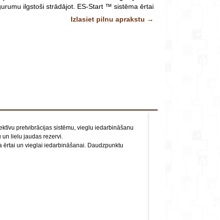
veikalu*
urumu ilgstoši strādājot. ES-Start ™ sistēma ērtai
edarbināšanai. Daudzpunktu pretvibrācijas sistēma.
Izlasiet pilnu aprakstu →
Duālā gaisa filtrēšanas sistēma
Komentārs
Power Boost Vortex ™ profesionālais dzinējs
Dzinēja tilpums 50,2 cm3.
Jauda 2,16 kW.
Svars 9,0 kg.
ielas patēriņš pie maksimālās noslodzes 1,15 l/h.
Trokšņa līmenis 111 dB.
Degvielas tvertnes tilpums 1000 ml.
amais maksimālais motora ātrums 10400 apgr/min.
Kāta garums 1860 mm.
Degvielas/eļļas atiecība 1:50.
īvu pretvibrācijas sistēmu, vieglu iedarbināšanu
un lielu jaudas rezervi.
 ērtai un vieglai iedarbināšanai. Daudzpunktu
 privātpersonām un 2 gadu garantija uzņēmumiem
Trimmera galva:
X047000332&ECHO
Nazis:
P021-014320&ECHO
Zāģripa:
6-735P&RP
Attēliem un video ir ilustratīvs raksturs.