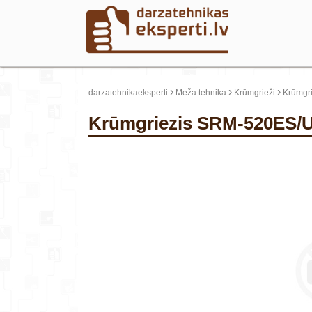
›
›
›
darzatehnikaeksperti
Meža tehnika
Krūmgrieži
Krūmgri
Krūmgriezis SRM-520ES/
update thumb