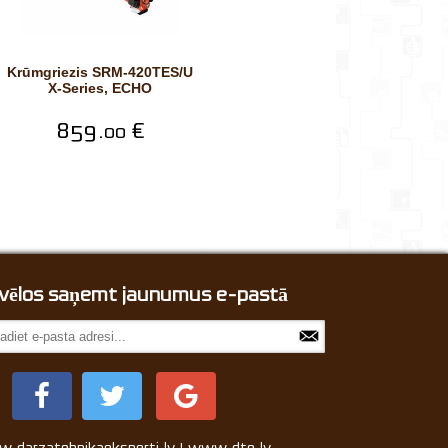
Krūmgriezis SRM-420TES/U
X-Series, ECHO
859.
€
00
, vēlos saņemt jaunumus e-pastā