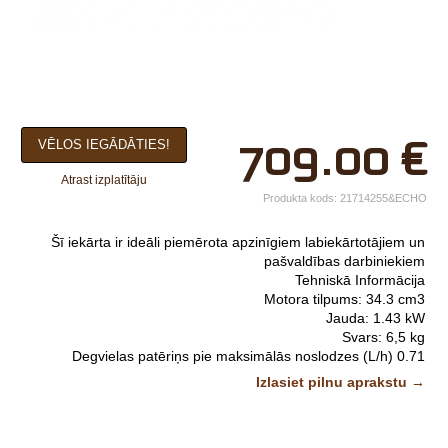
×
709.00
€
VĒLOS IEGĀDĀTIES!
Jūsu vārds*
Atrast izplatītāju
Uzņēmuma
Produkta kods:
21714255&ECHO
nosaukums.
Šī iekārta ir ideāli piemērota apzinīgiem labiekārtotājiem un
tālr.*
pašvaldības darbiniekiem
Tehniskā Informācija
E-pasts*
Motora tilpums: 34.3 cm3
Jauda: 1.43 kW
Izvēlieties tuvāko
Svars: 6,5 kg
Degvielas patēriņs pie maksimālās noslodzes (L/h) 0.71
veikalu*
Skaļuma līmenis (dB) 106 db
Izlasiet pilnu aprakstu →
Degvielas tvertnes tilpums 700 ml
Ieteicamais maksimālais motora ātrums 10500 + / -500 rpm
Komentārs
Kāta garums 1790 cm