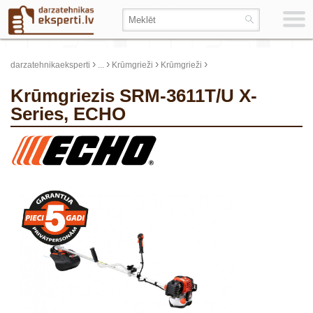
›
›
›
›
darzatehnikaeksperti
...
Krūmgrieži
Krūmgrieži
Krūmgriezis SRM-3611T/U X-
Series, ECHO
update thumb