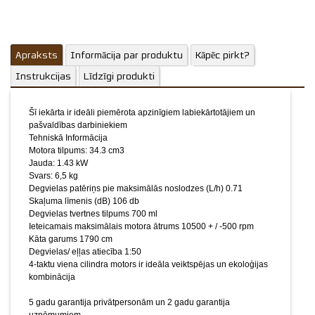
Degvielas/ eļļas atiecība 1:50
4-taktu viena cilindra motors ir ideāla veiktspējas un ekoloģijas
kombinācija
Apraksts
5 gadu garantija privātpersonām un 2 gadu garantija
Informācija par produktu
Kāpēc pirkt?
uzņēmumiem
Instrukcijas
Līdzīgi produkti
Piemērota trimmera spole C6000240&ECHO,
Zāģripa 255mm/3,0mm, 25,4mm
Šī iekārta ir ideāli piemērota apzinīgiem labiekārtotājiem un
P021014320&ECHO
pašvaldības darbiniekiem
Tehniskā Informācija
Attēliem un video ir ilustratīvs raksturs.
Motora tilpums: 34.3 cm3
Jauda: 1.43 kW
Svars: 6,5 kg
Degvielas patēriņs pie maksimālās noslodzes (L/h) 0.71
Skaļuma līmenis (dB) 106 db
Degvielas tvertnes tilpums 700 ml
Ieteicamais maksimālais motora ātrums 10500 + / -500 rpm
Kāta garums 1790 cm
Degvielas/ eļļas atiecība 1:50
4-taktu viena cilindra motors ir ideāla veiktspējas un ekoloģijas
kombinācija
5 gadu garantija privātpersonām un 2 gadu garantija