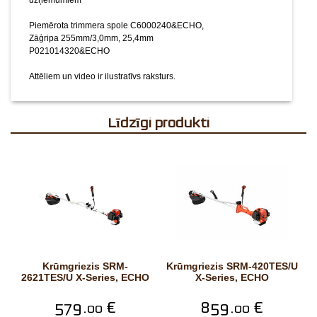
uzņēmumiem
Piemērota trimmera spole C6000240&ECHO,
Zāģripa 255mm/3,0mm, 25,4mm
P021014320&ECHO
Attēliem un video ir ilustratīvs raksturs.
Līdzīgi produkti
Krūmgriezis SRM-
Krūmgriezis SRM-420TES/U
2621TES/U X-Series, ECHO
X-Series, ECHO
579.
€
859.
€
00
00