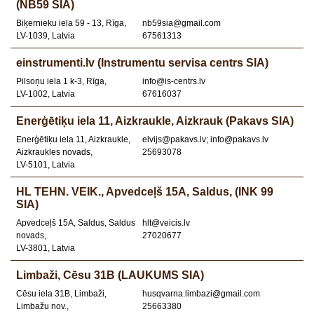
(NB59 SIA)
Biķernieku iela 59 - 13, Rīga,
nb59sia@gmail.com
LV-1039, Latvia
67561313
einstrumenti.lv (Instrumentu servisa centrs SIA)
Pilsoņu iela 1 k-3, Rīga,
info@is-centrs.lv
LV-1002, Latvia
67616037
Enerģētiķu iela 11, Aizkraukle, Aizkrauk (Pakavs SIA)
Enerģētiķu iela 11, Aizkraukle,
elvijs@pakavs.lv; info@pakavs.lv
Aizkraukles novads,
25693078
LV-5101, Latvia
HL TEHN. VEIK., Apvedceļš 15A, Saldus, (INK 99
SIA)
Apvedceļš 15A, Saldus, Saldus
hlt@veicis.lv
novads,
27020677
LV-3801, Latvia
Limbaži, Cēsu 31B (LAUKUMS SIA)
Cēsu iela 31B, Limbaži,
husqvarna.limbazi@gmail.com
Limbažu nov.,
25663380