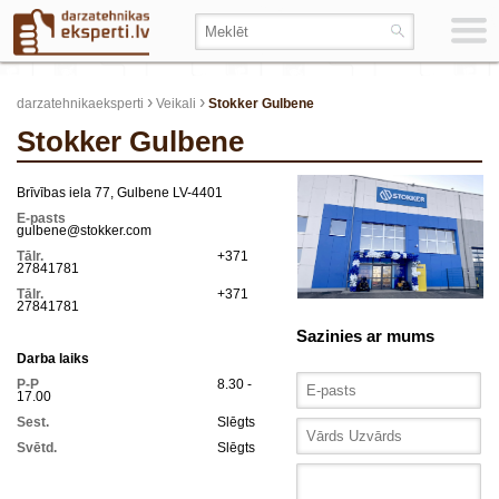
›
›
darzatehnikaeksperti
Veikali
Stokker Gulbene
Stokker Gulbene
Brīvības iela 77, Gulbene LV-4401
E-pasts
gulbene@stokker.com
Tālr.
+371
27841781
Tālr.
+371
27841781
Sazinies ar mums
Darba laiks
P-P
8.30 -
17.00
Sest.
Slēgts
Svētd.
Slēgts