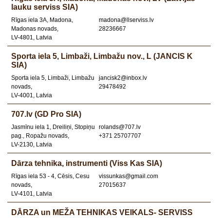
lauku serviss SIA)
Rīgas iela 3A, Madona,
madona@llserviss.lv
Madonas novads,
28236667
LV-4801, Latvia
Sporta iela 5, Limbaži, Limbažu nov., L (JANCIS K
SIA)
Sporta iela 5, Limbaži, Limbažu
jancisk2@inbox.lv
novads,
29478492
LV-4001, Latvia
707.lv (GD Pro SIA)
Jasmīnu iela 1, Dreiliņi, Stopiņu
rolands@707.lv
pag., Ropažu novads,
+371 25707707
LV-2130, Latvia
Dārza tehnika, instrumenti (Viss Kas SIA)
Rīgas iela 53 - 4, Cēsis, Cesu
vissunkas@gmail.com
novads,
27015637
LV-4101, Latvia
DĀRZA un MEŽA TEHNIKAS VEIKALS- SERVISS