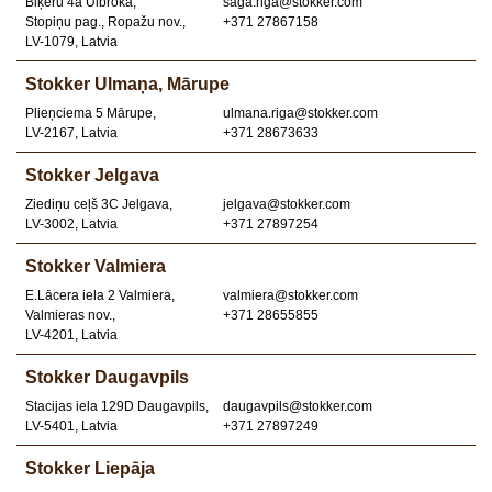
Biķeru 4a Ulbroka,
saga.riga@stokker.com
Stopiņu pag., Ropažu nov.,
+371 27867158
LV-1079, Latvia
Stokker Ulmaņa, Mārupe
Plieņciema 5 Mārupe,
ulmana.riga@stokker.com
LV-2167, Latvia
+371 28673633
Stokker Jelgava
Ziediņu ceļš 3C Jelgava,
jelgava@stokker.com
LV-3002, Latvia
+371 27897254
Stokker Valmiera
E.Lācera iela 2 Valmiera,
valmiera@stokker.com
Valmieras nov.,
+371 28655855
LV-4201, Latvia
Stokker Daugavpils
Stacijas iela 129D Daugavpils,
daugavpils@stokker.com
LV-5401, Latvia
+371 27897249
Stokker Liepāja