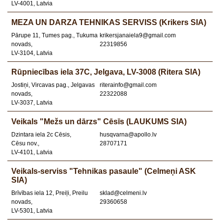
LV-4001, Latvia
MEZA UN DARZA TEHNIKAS SERVISS (Krikers SIA)
Pārupe 11, Tumes pag., Tukuma
krikersjanaiela9@gmail.com
novads,
22319856
LV-3104, Latvia
Rūpniecības iela 37C, Jelgava, LV-3008 (Ritera SIA)
Jostiņi, Vircavas pag., Jelgavas
riterainfo@gmail.com
novads,
22322088
LV-3037, Latvia
Veikals "Mežs un dārzs" Cēsīs (LAUKUMS SIA)
Dzintara iela 2c Cēsis,
husqvarna@apollo.lv
Cēsu nov.,
28707171
LV-4101, Latvia
Veikals-serviss "Tehnikas pasaule" (Celmeņi ASK
SIA)
Brīvības iela 12, Preiļi, Preilu
sklad@celmeni.lv
novads,
29360658
LV-5301, Latvia