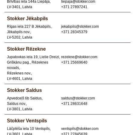
Brīvības iela 144a Liepāja,
liepaja@stokker.com
LV-3401, Latvia
+371 27897241
Stokker Jēkabpils
Rīgas iela 227 B Jēkabpils,
jekabpils@stokker.com
Jēkabpils nov.,
+371 28345379
LV-5202, Latvia
Stokker Rēzekne
Jupatovkas iela 19, Lielie Dreizi,
rezekne@stokker.com
Griškānu pag., Rēzeknes
+371 25669640
novads,
Rēzeknes nov.,
LV-4601, Latvia
Stokker Saldus
Apvedceļš 6b Saldus,
saldus@stokker.com
Saldus nov.,
+371 28631648
LV-3801, Latvia
Stokker Ventspils
Lāčplēša iela 10 Ventspils,
ventspils@stokker.com
LV-3601, Latvia
+371 27845639