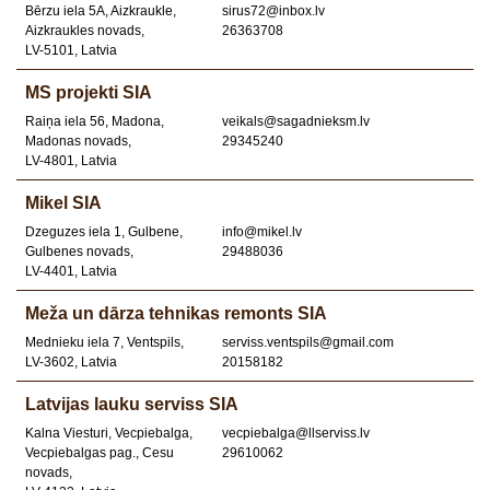
Bērzu iela 5A, Aizkraukle,
sirus72@inbox.lv
Aizkraukles novads,
26363708
LV-5101, Latvia
MS projekti SIA
Raiņa iela 56, Madona,
veikals@sagadnieksm.lv
Madonas novads,
29345240
LV-4801, Latvia
Mikel SIA
Dzeguzes iela 1, Gulbene,
info@mikel.lv
Gulbenes novads,
29488036
LV-4401, Latvia
Meža un dārza tehnikas remonts SIA
Mednieku iela 7, Ventspils,
serviss.ventspils@gmail.com
LV-3602, Latvia
20158182
Latvijas lauku serviss SIA
Kalna Viesturi, Vecpiebalga,
vecpiebalga@llserviss.lv
Vecpiebalgas pag., Cesu
29610062
novads,