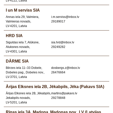
LV-4122, Latvia
I un M serviss SIA
Annas iela 29, Valmiera,
i.m.serviss@inbox.lv
Valmieras novads,
29189017
LV-4201, Latvia
HRD SIA
Siguldas iela 7, Alūksne,
sia.hrd@inbox.lv
Aluksnes novads,
29249282
LV-4301, Latvia
DĀRME SIA
Bērzes iela 11–33 Dobele,
dosbergs.z@inbox.lv
Dobeles pag., Dobeles nov.,
26476664
LV-3701, Latvia
Ārijas Elksnes iela 2B, Jēkabpils, Jēka (Pakavs SIA)
Ārijas Elksnes iela 2B, Jēkabpils,
martins@pakavs.lv
Jekabpils novads,
29278848
LV-5201, Latvia
Rīgas iela 3A, Madona, Madonas nov., LV (Latvijas