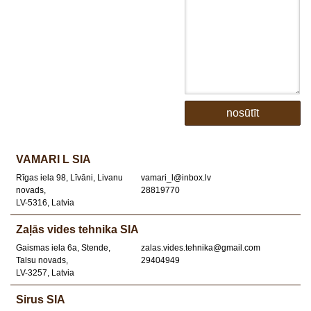
VAMARI L SIA
Rīgas iela 98, Līvāni, Livanu
vamari_l@inbox.lv
novads,
28819770
LV-5316, Latvia
Zaļās vides tehnika SIA
Gaismas iela 6a, Stende,
zalas.vides.tehnika@gmail.com
Talsu novads,
29404949
LV-3257, Latvia
Sirus SIA