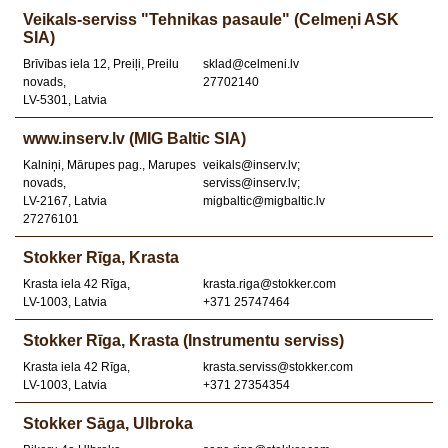
Veikals-serviss "Tehnikas pasaule" (Celmeņi ASK
SIA)
Brīvības iela 12, Preiļi, Preilu
sklad@celmeni.lv
novads,
27702140
LV-5301, Latvia
www.inserv.lv (MIG Baltic SIA)
Kalniņi, Mārupes pag., Marupes
veikals@inserv.lv;
novads,
serviss@inserv.lv;
LV-2167, Latvia
migbaltic@migbaltic.lv
27276101
Stokker Rīga, Krasta
Krasta iela 42 Rīga,
krasta.riga@stokker.com
LV-1003, Latvia
+371 25747464
Stokker Rīga, Krasta (Instrumentu serviss)
Krasta iela 42 Rīga,
krasta.serviss@stokker.com
LV-1003, Latvia
+371 27354354
Stokker Sāga, Ulbroka