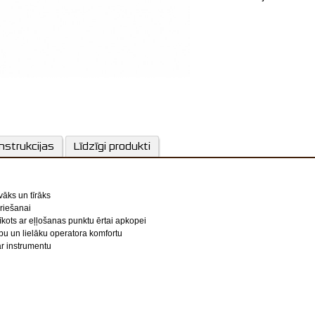
Vienkārši regulēja
2 gadu gar
nstrukcijas
Līdzīgi produkti
vāks un tīrāks
griešanai
īkots ar eļļošanas punktu ērtai apkopei
bu un lielāku operatora komfortu
ar instrumentu