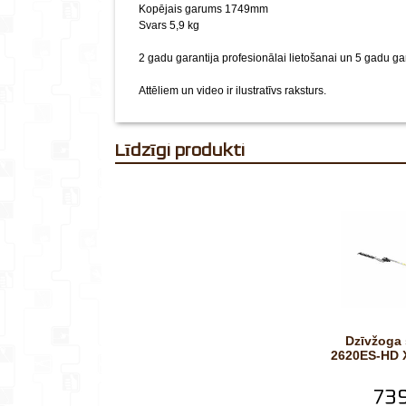
Kopējais garums 1749mm
Svars 5,9 kg
2 gadu garantija profesionālai lietošanai un 5 gadu ga
Attēliem un video ir ilustratīvs raksturs.
Līdzīgi produkti
Dzīvžoga šķēres HCA-
2620ES-HD 
739