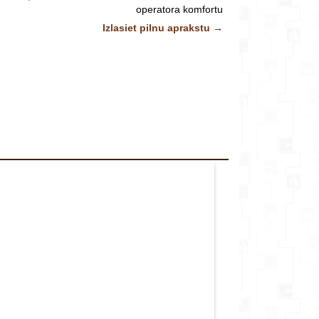
veikalu*
operatora komfortu
ms asmeņu leņķis, lai ērti darbotos ar instrumentu
Izlasiet pilnu aprakstu →
Dzinēja tilpums: 21,2 cm³
Jauda: 0,71kW
Komentārs
Degvielas patēriņš pie maks. jaudas 0,45 L/h
Degvielas tvertnes tilpums 440 ml
Griezējmehānisma garums 519mm
Kopējais garums 1749mm
Svars 5,9 kg
antija profesionālai lietošanai un 5 gadu garantija
ptivātpersonām.
Attēliem un video ir ilustratīvs raksturs.