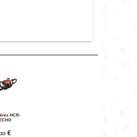
 ECHO
€
00