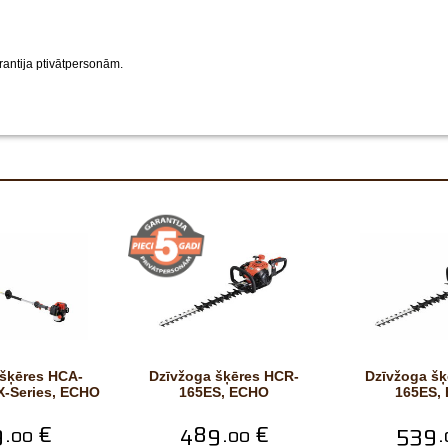
rantija ptivātpersonām.
Dzīvžoga šķēres HCR-
Dzīvžoga šķēres HCR-
X-Series, ECHO
165ES, ECHO
165ES,
.
€
489.
€
539.
00
00