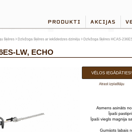
PRODUKTI
AKCIJAS
V
›
›
gu šķēres
Dzīvžoga šķēres ar iekšdedzes dzinēju
Dzīvžoga šķēres HCAS-236E
236ES-LW, ECHO
VĒLOS IEGĀDĀTIES!
Atrast izplatītāju
Asmens asināts no 
Īpaši pastipr
Īpaši viegls magnija s
Gumijots labais r