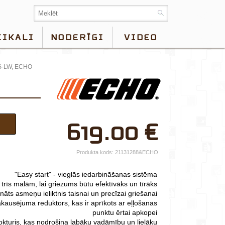
EIKALI
NODERĪGI
VIDEO
S-LW, ECHO
×
619.00
€
Jūsu vārds*
Uzņēmuma
Produkta kods:
21131288&ECHO
nosaukums.
"Easy start" - vieglās iedarbināšanas sistēma
tālr.*
trīs malām, lai griezums būtu efektīvāks un tīrāks
ināts asmeņu ieliktnis taisnai un precīzai griešanai
E-pasts*
akausējuma reduktors, kas ir aprīkots ar eļļošanas
punktu ērtai apkopei
Izvēlieties tuvāko
okturis, kas nodrošina labāku vadāmību un lielāku