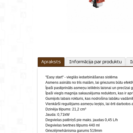
Apraksts
Informācija par produktu
I
"Easy start" - vieglās iedarbināšanas sistēma
Asmens asināts no trīs malām, lai griezums būtu efektī
Īpaši pastiprināts asmeņu ieliktnis taisnai un precīzai 
Īpaši viegls magnija sakausējuma reduktors, kas ir apr
Gumijots labais rokturis, kas nodrošina labāku vadāmī
Vienkārši regulējams asmeņu leņķis, lai ērti darbotos 
Dzinēja tilpums: 21,2 cm³
Jauda: 0,71kW
Degvielas patēriņš pie maks. jaudas 0,45 L/h
Degvielas tvertnes tilpums 440 ml
Griezējmehānisma garums 519mm