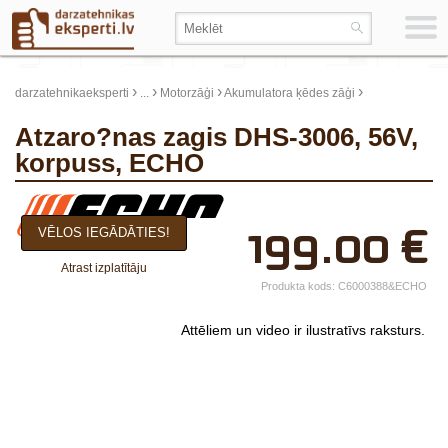
›
›
›
›
darzatehnikaeksperti
...
Motorzāģi
Akumulatora ķēdes zāģi
Atzaro?nas zagis DHS-3006, 56V,
korpuss, ECHO
×
199.00
€
VĒLOS IEGĀDĀTIES!
Jūsu vārds*
Atrast izplatītāju
Uzņēmuma
Produkta kods:
C6000388&ECHO
nosaukums.
Attēliem un video ir ilustratīvs raksturs.
tālr.*
E-pasts*
Izvēlieties tuvāko
veikalu*