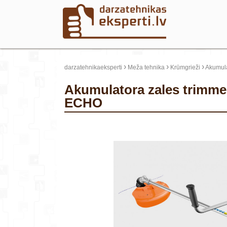
›
›
›
darzatehnikaeksperti
Meža tehnika
Krūmgrieži
Akumula
Akumulatora zales trimmeris DSRM-3500UP, 56V, X-serija, korp,
ECHO
update thumb