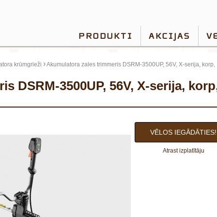
PRODUKTI
AKCIJAS
V
›
tora krūmgrieži
Akumulatora zales trimmeris DSRM-3500UP, 56V, X-serija, korp
VĒLOS IEGĀDĀTIES!
Atrast izplatītāju