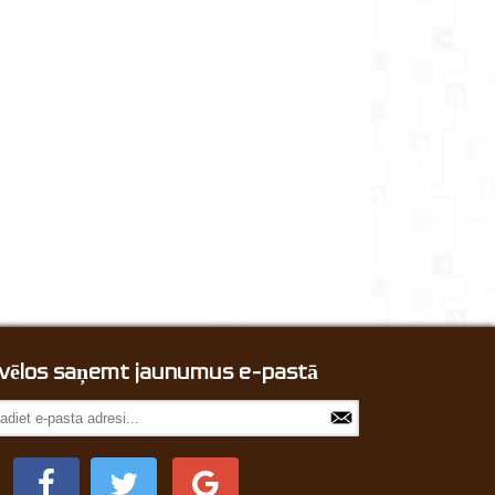
, vēlos saņemt jaunumus e-pastā