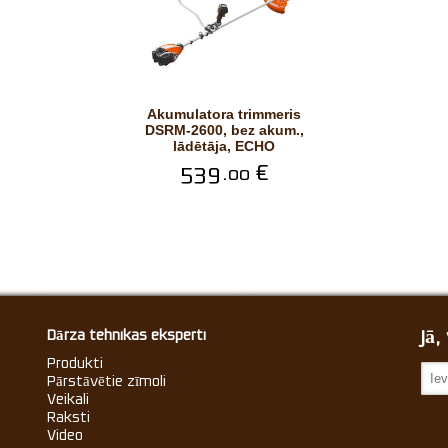
Akumulatora trimmeris
DSRM-2600, bez akum.,
lādētāja, ECHO
539.
€
00
Jā
Dārza tehnikas eksperti
Produkti
Pārstāvētie zīmoli
Veikali
Raksti
Video