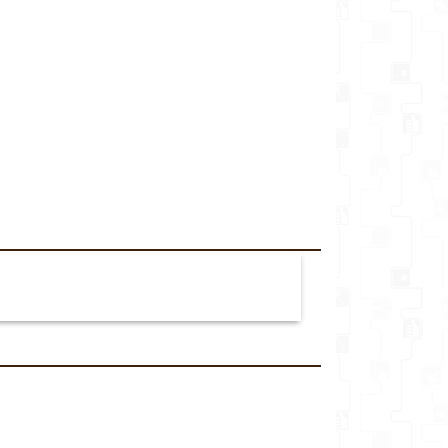
Izvēlieties tuvāko
veikalu*
Komentārs