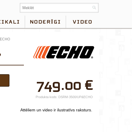
EIKALI
NODERĪGI
VIDEO
, ECHO
×
749.00
€
Jūsu vārds*
Uzņēmuma
Produkta kods:
DSRM-3500/UP&ECHO
nosaukums.
Attēliem un video ir ilustratīvs raksturs.
tālr.*
E-pasts*