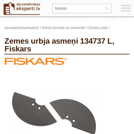
›
›
›
darzatehnikaeksperti
Dārza tehnika un darbarīki
Zemes urbji
Zemes urbja asmeņi 134737 L,
Fiskars
update thumb