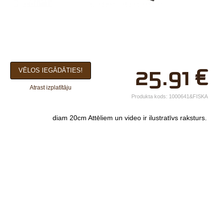
×
25.91
€
VĒLOS IEGĀDĀTIES!
Jūsu vārds*
Atrast izplatītāju
Uzņēmuma
Produkta kods:
1000641&FISKA
nosaukums.
diam 20cm
Attēliem un video ir ilustratīvs raksturs.
tālr.*
E-pasts*
Izvēlieties tuvāko
veikalu*
Komentārs