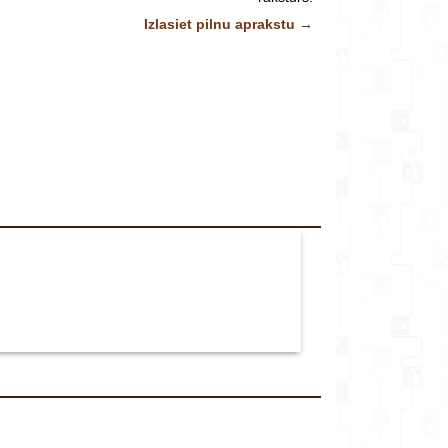
veikalu*
Izlasiet pilnu aprakstu →
Komentārs