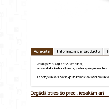
Apraksts
Informācija par produktu
I
Jaudīgs zaru zāģis ar 20 cm sliedi,
automātiska ķēdes eļļošana, Ķēdes spriegošana bez pa
Lādētājs un kāts nav iekļauts komplektā!
Attēliem un vid
Iegādājoties šo preci, iesakām arī