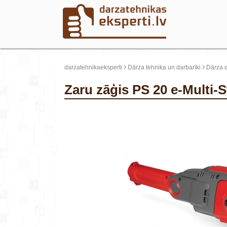
›
›
darzatehnikaeksperti
Dārza tehnika un darbarīki
Dārza d
Zaru zāģis PS 20 e-Multi
update thumb