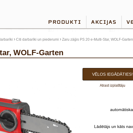
PRODUKTI
AKCIJAS
V
›
›
arbarīki
Citi darbarīki un piederumi
Zaru zāģis PS 20 e-Multi-Star, WOLF-Garten
-Star, WOLF-Garten
VĒLOS IEGĀDĀTIES!
Atrast izplatītāju
automātiska
Lādētājs un kāts nav