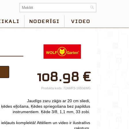
EIKALI
NODERĪGI
VIDEO
×
108.98
€
Jūsu vārds*
Uzņēmuma
Produkta kods:
72AMP3-1650&WG
nosaukums.
Jaudīgs zaru zāģis ar 20 cm sliedi,
tālr.*
 ķēdes eļļošana, Ķēdes spriegošana bez papildus
instrumentiem. Ķēde 3/8, 1,1 mm, 33 zobi.
E-pasts*
 iekļauts komplektā!
Attēliem un video ir ilustratīvs
Izvēlieties tuvāko
raksturs.