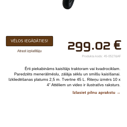
×
299.02
€
VĒLOS IEGĀDĀTIES!
Jūsu vārds*
Atrast izplatītāju
Uzņēmuma
Produkta kods:
45-0527&AF
nosaukums.
Ērti piekabināms kaisītājs traktoram vai kvadrociklam.
tālr.*
Paredzēts menerālmēslu, zālāja sēklu un smilšu kaisīšanai.
Izkliedēšanas platums 2,5 m. Tvertne 45 L. Riteņu izmērs 10 x
E-pasts*
4“
Attēliem un video ir ilustratīvs raksturs.
Izlasiet pilnu aprakstu →
Izvēlieties tuvāko
veikalu*
Komentārs