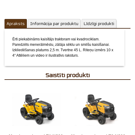
Apraksts
Informācija par produktu
Līdzīgi produkti
Ērti piekabināms kaisītājs traktoram vai kvadrociklam.
Paredzēts menerālmēslu, zālāja sēklu un smilšu kaisīšanai.
Izkliedēšanas platums 2,5 m. Tvertne 45 L. Riteņu izmērs 10 x
4“
Attēliem un video ir ilustratīvs raksturs.
Saistīti produkti