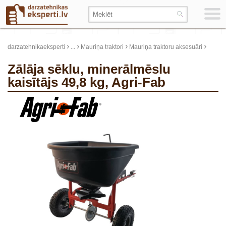
›
›
›
›
darzatehnikaeksperti
...
Mauriņa traktori
Mauriņa traktoru aksesuāri
Zālāja sēklu, minerālmēslu
kaisītājs 49,8 kg, Agri-Fab
update thumb