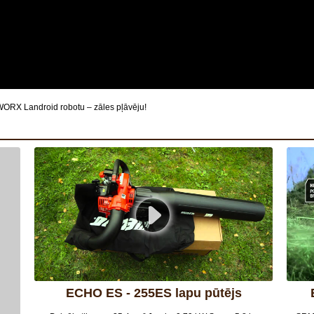
t WORX Landroid robotu – zāles pļāvēju!
ECHO ES - 255ES lapu pūtējs