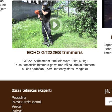
das
savācējgrozu, u.c. 1000. sērijas traktoriem ir pilnībā metināts
airāk
tērauda rāmis lielākai stabilitātei un mazākai vibrācijai,
ajiem
hidrostatiskā vai autodrive pārnesumkārba, kā arī kruīza
tāvīgi
kontrole.
a
šīna
Japān
tehn
ECHO GT222ES trimmeris
līmen
bet j
GT222ES trimmerim ir neliels svars - tikai 4,2kg.
Pusautomātiskā trimmera galva nodrošina labāku trimmera
auklas padošanu, savukārt easy starts - vieglāku
iedarbināšanu. Trimmerim ir arī ērts rokturis labākai
manevrēšanai. Skaties video un uzzini vairāk par trimmera
galvenajām iezīmēm.
Jā
Dārza tehnikas eksperti
Produkti
Pārstāvētie zīmoli
Veikali
Raksti