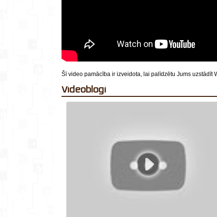
Šī video pamācība ir izveidota, lai palīdzētu Jums uzstādī
videoblogi