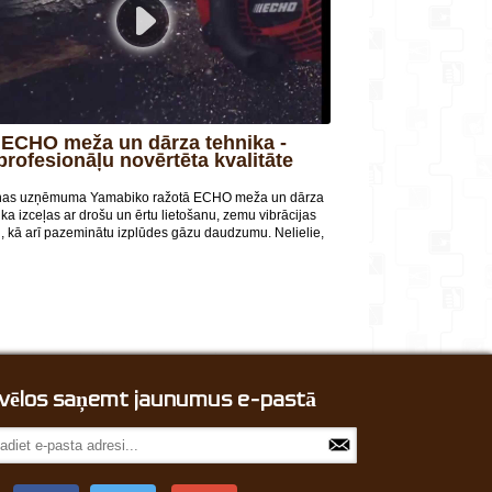
uzzini arī sev noderīgu informāciju!
ECHO meža un dārza tehnika -
profesionāļu novērtēta kvalitāte
as uzņēmuma Yamabiko ražotā ECHO meža un dārza
ika izceļas ar drošu un ērtu lietošanu, zemu vibrācijas
i, kā arī pazeminātu izplūdes gāzu daudzumu. Nelielie,
audīgie dzinēji ir ļoti izturīgi, tāpēc daudzi profesionāļi
izdara savu izvēli par labu tieši ECHO produktiem.
, vēlos saņemt jaunumus e-pastā