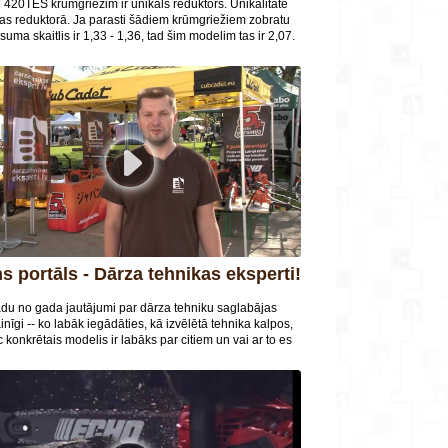
420TES krūmgriezim ir unikāls reduktors. Unikalitāte
jas reduktorā. Ja parasti šādiem krūmgriežiem zobratu
uma skaitlis ir 1,33 - 1,36, tad šim modelim tas ir 2,07.
r vismaz 50% uzlabo griezes momentu. Līdz ar to tas ir
anojami piemērots lielas noslodzes darbiem. Skaties
n uzzini vairāk par šī krūmgrieža tehnisko specifikāciju!
ns portāls - Dārza tehnikas eksperti!
du no gada jautājumi par dārza tehniku saglabājas
nīgi -- ko labāk iegādāties, kā izvēlētā tehnika kalpos,
 konkrētais modelis ir labāks par citiem un vai ar to es
izdarīt visu nepieciešamo? Lai sniegtu atbildes uz šiem
ēl citiem jautājumiem, izveidota informatīva interneta
 www.darzatehnikaseksperti.lv. Tajā pieredzējuši dārza
as un instrumentu tirgotāji visā Latvijā dalās ar praktiski
giem padomiem un ieteikumiem, kas palīdzēs izvēlēties
otāko tehniku un veikt pareizu tās apkopi. Ieskaties un