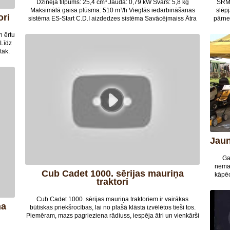
Dzinēja tilpums: 25,4 cm³ Jauda: 0,79 kW Svars: 5,8 kg
SRM 
Maksimālā gaisa plūsma: 510 m³/h Vieglās iedarbināšanas
slēp
ori
sistēma ES-Start C.D.I aizdedzes sistēma Savācējmaiss Ātra
pārnes
cauruļu piestiprināšana bez papildu instrumentiem.
Tas pa
n ērtu
nevi
 Līdz
video u
tāk.
nainu
Jau
Ga
nemai
Cub Cadet 1000. sērijas mauriņa
kāpēc
traktori
varēšu 
un v
Cub Cadet 1000. sērijas mauriņa traktoriem ir vairākas
vietne
būtiskas priekšrocības, lai no plašā klāsta izvēlētos tieši tos.
tehnik
Piemēram, mazs pagrieziena rādiuss, iespēja ātri un vienkārši
noderī
pievienot papildu aprīkojumu - piekabi, slaucītāju,
piemēr