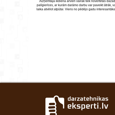
Aizņemtajā ikdienā arvien vairāk tiek novērtētas dažā
palīgierīces, ar kurām darāmo darbu var paveikt ātrāk, v
laika atvēlot atpūtai. Viens no pēdējo gadu interesantāk
jaunumiem ir robotizētās mauriņa pļaujmašīnas. Tās pats
nopļauj mauriņu, un nav nepieciešama nepārtraukt
uzraudzība. Kad iekārtas akumulators ir tukšs, pļaujma
pati dodas to uzlādēt, un pēcāk turpina darbu.