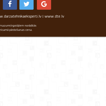
.darzatehnikaeksperti.lv | www.dte.lv
 mazumtirgotājiem norādītās
ieteicamā pārdošanas cena.