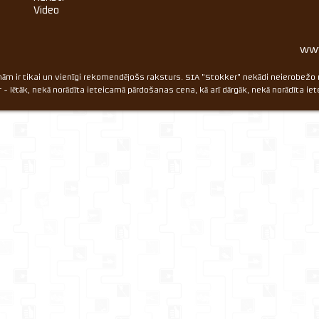
Video
www
ām ir tikai un vienīgi rekomendējošs raksturs. SIA "Stokker" nekādi neierobežo
ir - lētāk, nekā norādīta ieteicamā pārdošanas cena, kā arī dārgāk, nekā norādīta 