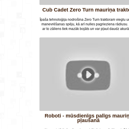
Cub Cadet Zero Turn mauriņa trakt
Īpaša tehnoloģija nodrošina Zero Turn traktoram vieglu u
manevrēšanas spēju, kā arī nulles pagrieziena rādiusu.
ar to zāliens tiek mazāk bojāts un var pļaut daudz akurā
Traktori ir droši un stabili gan pļaujot taisnu, gan arī kal
un nelīdzenu platību.
Roboti - mūsdienīgs palīgs mauriņa
pļaušanā