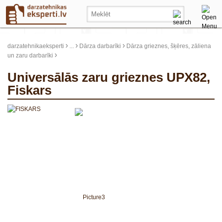
›
›
›
darzatehnikaeksperti
...
Dārza darbarīki
Dārza grieznes, šķēres, zāliena
›
un zaru darbarīki
Universālās zaru grieznes UPX82,
Fiskars
update thumb