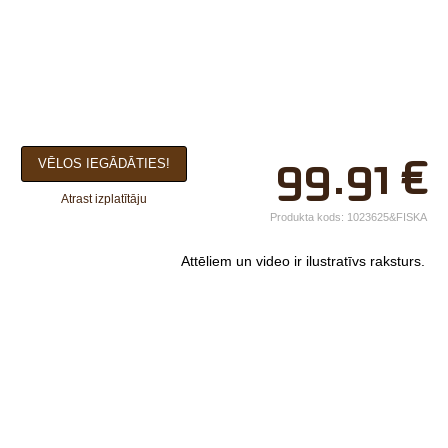
×
99.91
€
VĒLOS IEGĀDĀTIES!
Jūsu vārds*
Atrast izplatītāju
Uzņēmuma
Produkta kods:
1023625&FISKA
nosaukums.
Attēliem un video ir ilustratīvs raksturs.
tālr.*
E-pasts*
Izvēlieties tuvāko
veikalu*
Komentārs