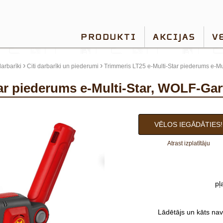
PRODUKTI
AKCIJAS
V
›
›
arbarīki
Citi darbarīki un piederumi
Trimmeris LT25 e-Multi-Star piederums e-Mu
tar piederums e-Multi-Star, WOLF-Ga
VĒLOS IEGĀDĀTIES!
Atrast izplatītāju
pļ
Lādētājs un kāts nav