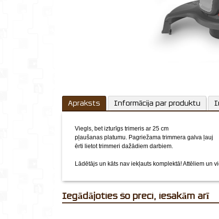
Apraksts
Informācija par produktu
I
Viegls, bet izturīgs trimeris ar 25 cm
pļaušanas platumu. Pagriežama trimmera galva ļauj
ērti lietot trimmeri dažādiem darbiem.
Lādētājs un kāts nav iekļauts komplektā!
Attēliem un vid
Iegādājoties šo preci, iesakām arī