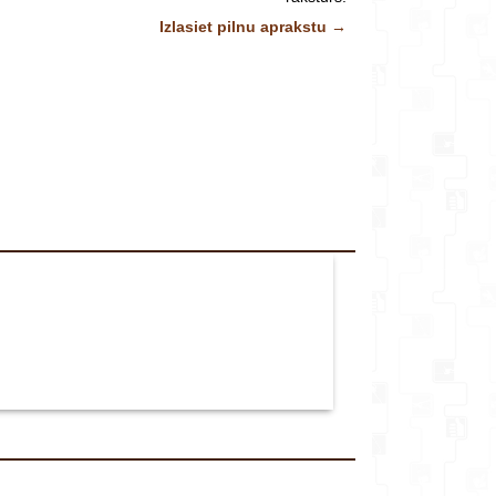
veikalu*
Izlasiet pilnu aprakstu →
Komentārs