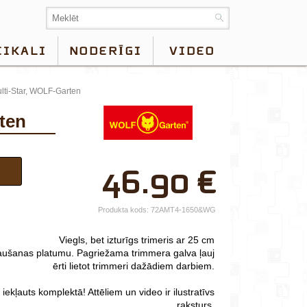
EIKALI
NODERĪGI
VIDEO
lti-Star, WOLF-Garten
rten
×
46.90
€
Jūsu vārds*
Uzņēmuma
Produkta kods:
72AMT4-1650&WG
nosaukums.
Viegls, bet izturīgs trimeris ar 25 cm
tālr.*
aušanas platumu. Pagriežama trimmera galva ļauj
ērti lietot trimmeri dažādiem darbiem.
E-pasts*
 iekļauts komplektā!
Attēliem un video ir ilustratīvs
Izvēlieties tuvāko
raksturs.