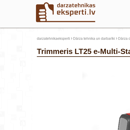
›
›
darzatehnikaeksperti
Dārza tehnika un darbarīki
Dārza d
Trimmeris LT25 e-Multi-S
update thumb