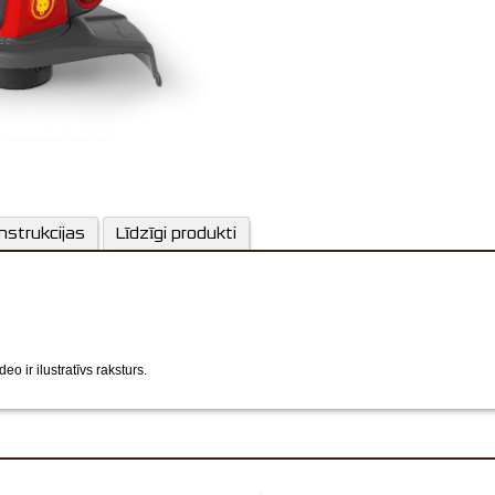
nstrukcijas
Līdzīgi produkti
eo ir ilustratīvs raksturs.