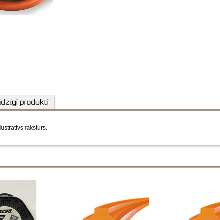
īdzīgi produkti
lustratīvs raksturs.