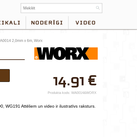
EIKALI
NODERĪGI
VIDEO
WA0014 2,0mm x 6m, Worx
×
14.91
€
Jūsu vārds*
Uzņēmuma
Produkta kods:
WA0014&WORX
nosaukums.
90, WG191
Attēliem un video ir ilustratīvs raksturs.
tālr.*
E-pasts*
Izvēlieties tuvāko