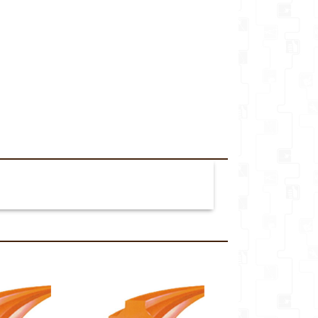
veikalu*
Komentārs