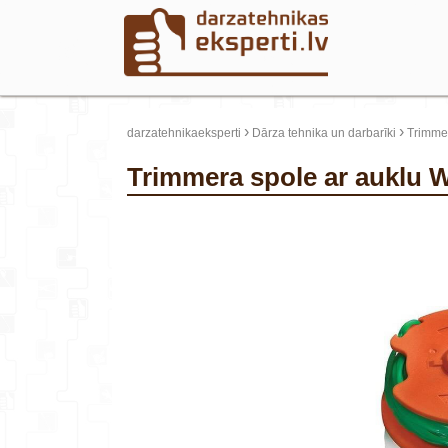
›
›
darzatehnikaeksperti
Dārza tehnika un darbarīki
Trimmer
Trimmera spole ar auklu
update thumb