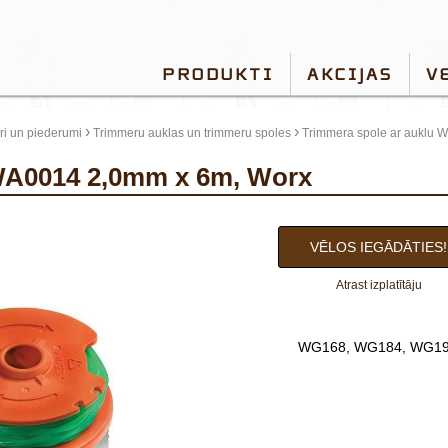
PRODUKTI
AKCIJAS
V
›
›
i un piederumi
Trimmeru auklas un trimmeru spoles
Trimmera spole ar auklu 
 WA0014 2,0mm x 6m, Worx
VĒLOS IEGĀDĀTIES!
Atrast izplatītāju
WG168, WG184, WG1