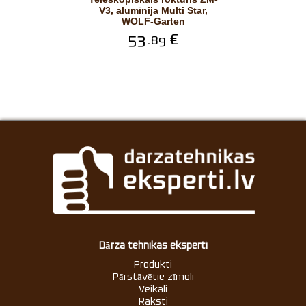
V3, alumīnija Multi Star,
WOLF-Garten
53.
€
89
Dārza tehnikas eksperti
Produkti
Pārstāvētie zīmoli
Veikali
Raksti