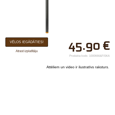
×
45.90
€
VĒLOS IEGĀDĀTIES!
Jūsu vārds*
Atrast izplatītāju
Uzņēmuma
Produkta kods:
1000666&FISKA
nosaukums.
Attēliem un video ir ilustratīvs raksturs.
tālr.*
E-pasts*
Izvēlieties tuvāko
veikalu*
Komentārs