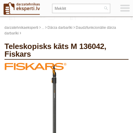
›
›
›
darzatehnikaeksperti
...
Dārza darbarīki
Daudzfunkcionālie dārza
›
darbarīki
Teleskopisks kāts M 136042,
Fiskars
update thumb