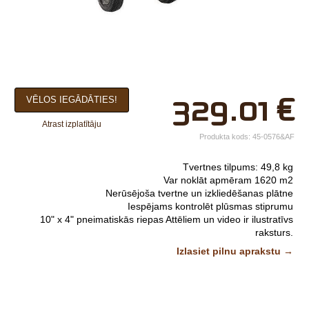
×
329.01
€
VĒLOS IEGĀDĀTIES!
Jūsu vārds*
Atrast izplatītāju
Uzņēmuma
Produkta kods:
45-0576&AF
nosaukums.
Tvertnes tilpums: 49,8 kg
tālr.*
Var noklāt apmēram 1620 m2
Nerūsējoša tvertne un izkliedēšanas plātne
E-pasts*
Iespējams kontrolēt plūsmas stiprumu
10" x 4" pneimatiskās riepas
Attēliem un video ir ilustratīvs
Izvēlieties tuvāko
raksturs.
veikalu*
Izlasiet pilnu aprakstu →
Komentārs