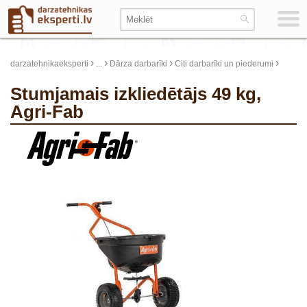
›
›
›
›
darzatehnikaeksperti
...
Dārza darbarīki
Citi darbarīki un piederumi
Stumjamais izkliedētājs 49 kg,
Agri-Fab
update thumb