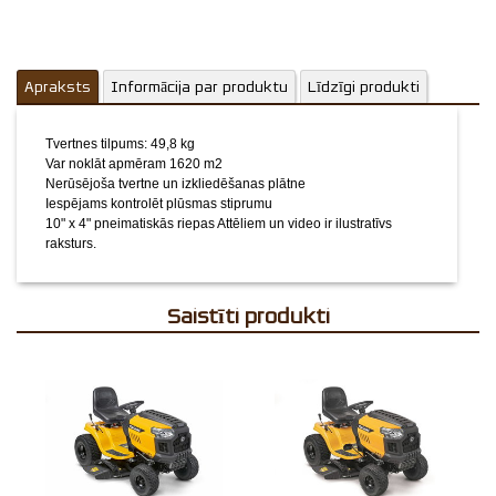
Apraksts
Informācija par produktu
Līdzīgi produkti
Tvertnes tilpums: 49,8 kg
Var noklāt apmēram 1620 m2
Nerūsējoša tvertne un izkliedēšanas plātne
Iespējams kontrolēt plūsmas stiprumu
10" x 4" pneimatiskās riepas
Attēliem un video ir ilustratīvs
raksturs.
Saistīti produkti