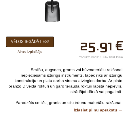
×
25.91
€
VĒLOS IEGĀDĀTIES!
Jūsu vārds*
Atrast izplatītāju
Uzņēmuma
Produkta kods:
1066718&FISKA
nosaukums.
Smilšu, augsnes, grants vai būvmateriālu rakšanai
tālr.*
nepieciešams izturīgs instruments, tāpēc rīks ar izturīgu
konstrukciju un platu darba virsmu atvieglos darbu. Ar plato
E-pasts*
oranžo D veida rokturi un garo tērauda rokturi lāpsta nepievils,
strādājot dārzā vai pagalmā.
Izvēlieties tuvāko
- Paredzēts smilšu, grants un citu irdenu materiālu rakšanai.
veikalu*
Attēliem un video ir ilustratīvs raksturs.
Izlasiet pilnu aprakstu →
Komentārs