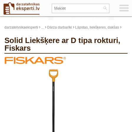
›
›
›
›
darzatehnikaeksperti
...
Dārza darbarīki
Lāpstas, liekšķeres, dakšas
Solid Liekšķere ar D tipa rokturi,
Fiskars
update thumb