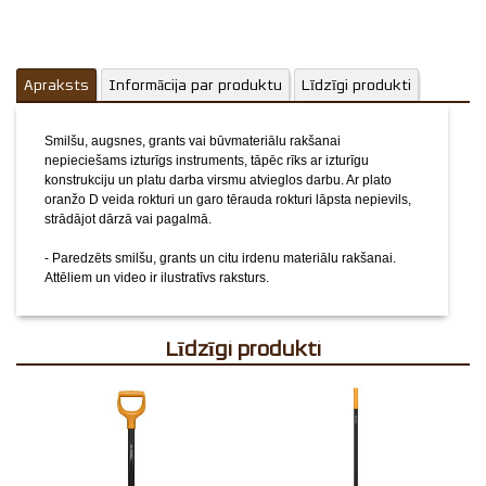
Apraksts
Informācija par produktu
Līdzīgi produkti
Smilšu, augsnes, grants vai būvmateriālu rakšanai
nepieciešams izturīgs instruments, tāpēc rīks ar izturīgu
konstrukciju un platu darba virsmu atvieglos darbu. Ar plato
oranžo D veida rokturi un garo tērauda rokturi lāpsta nepievils,
strādājot dārzā vai pagalmā.
- Paredzēts smilšu, grants un citu irdenu materiālu rakšanai.
Attēliem un video ir ilustratīvs raksturs.
Līdzīgi produkti