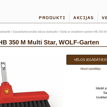
PRODUKTI
AKCIJAS
V
›
›
arbarīki
Daudzfunkcionālie dārza darbarīki
Slota ar smalkiem sariem HB 350 M 
 HB 350 M Multi Star, WOLF-Garten
VĒLOS IEGĀDĀTIES!
Atrast izplatītāju
Ideāli 
Sa
Izvēlie