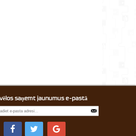
, vēlos saņemt jaunumus e-pastā