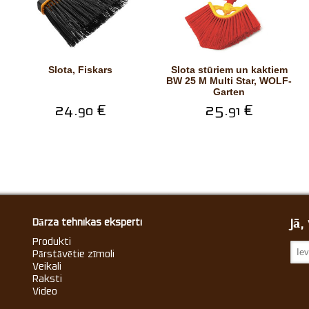
Slota, Fiskars
Slota stūriem un kaktiem
BW 25 M Multi Star, WOLF-
Garten
24.
€
25.
€
90
91
Jā
Dārza tehnikas eksperti
Produkti
Pārstāvētie zīmoli
Veikali
Raksti
Video