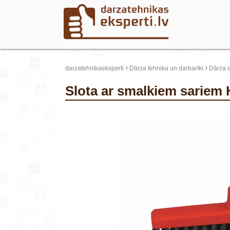
›
›
darzatehnikaeksperti
Dārza tehnika un darbarīki
Dārza d
Slota ar smalkiem sariem
update thumb