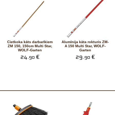
Cietkoka kāts darbarīkiem
Alumīnija kāta rokturis ZM-
ZM 150, 150cm Multi Star,
A 150 Multi Star, WOLF-
WOLF-Garten
Garten
24.
€
29.
€
90
90