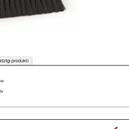
īdzīgi produkti
nai
ta