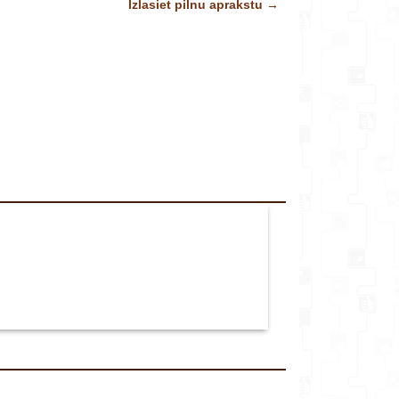
Izlasiet pilnu aprakstu →
veikalu*
Komentārs