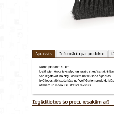
Apraksts
Informācija par produktu
L
Darba platums: 40 cm
Ideāli piemērota iekštelpu un terašu slaucīšanai, tīrīša
Sari izgatavoti no zirgu astriem un fleksona šķiedras
Izvēlieties atbilstošu kātu no Wolf Garten produktu klās
Attēliem un video ir ilustratīvs raksturs.
Iegādājoties šo preci, iesakām arī