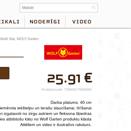
EIKALI
NODERĪGI
VIDEO
Multi Star, WOLF-Garten
×
25.91
€
Jūsu vārds*
Uzņēmuma
Produkta kods:
71BNA017650&WG
nosaukums.
Darba platums: 40 cm
tālr.*
piemērota iekštelpu un terašu slaucīšanai, tīrīšanai
ri izgatavoti no zirgu astriem un fleksona šķiedras
E-pasts*
ties atbilstošu kātu no Wolf Garten produktu klāsta
Attēliem un video ir ilustratīvs raksturs.
Izvēlieties tuvāko