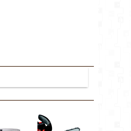
veikalu*
Komentārs