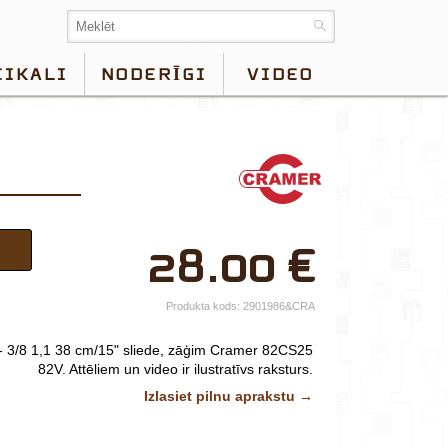
EIKALI
NODERĪGI
VIDEO
×
28.00
€
Jūsu vārds*
Uzņēmuma
Produkta kods:
2901986&CRA
nosaukums.
3/8 1,1 38 cm/15" sliede, zāģim Cramer 82CS25
tālr.*
82V.
Attēliem un video ir ilustratīvs raksturs.
Izlasiet pilnu aprakstu →
E-pasts*
Izvēlieties tuvāko