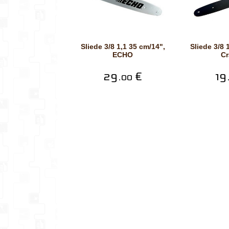
Sliede 3/8 1,1 35 cm/14",
Sliede 3/8 1,1 40 cm/16´´,
ECHO
Cr
29.
€
19
00