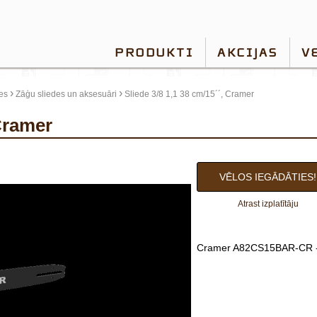
PRODUKTI
AKCIJAS
V
›
›
es
Zāģu sliedes un aksesuāri
Sliede 3/8 1,1 38 cm/15´´, Cramer
 Cramer
VĒLOS IEGĀDĀTIES!
Atrast izplatītāju
Cramer A82CS15BAR-CR - 