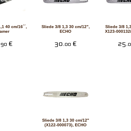
Sliede 3/8 1,3 30 cm/12",
Sliede 3/8 1,3 35 cm/14"
amer
ECHO
X123-000132
.
€
30.
€
25.
90
00
0
Sliede 3/8 1,3 30 cm/12"
(X122-000073), ECHO