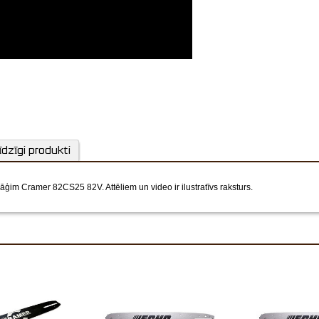
īdzīgi produkti
 zāģim Cramer 82CS25 82V.
Attēliem un video ir ilustratīvs raksturs.