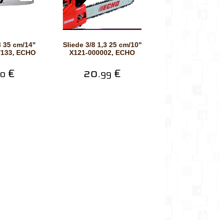
Sliede 3/8 1,3 25 cm/10"
/133, ECHO
X121-000002, ECHO
€
20.
€
0
99