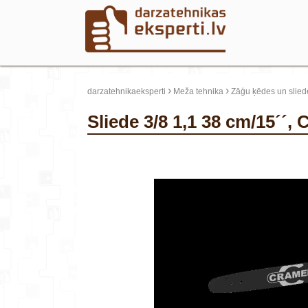
›
›
darzatehnikaeksperti
Meža tehnika
Zāģu ķēdes un slied
Sliede 3/8 1,1 38 cm/15´´,
update thumb