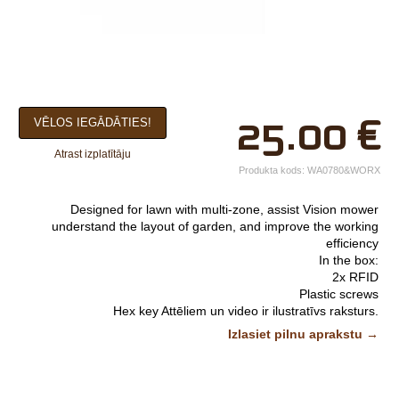
×
25.00
€
VĒLOS IEGĀDĀTIES!
Jūsu vārds*
Atrast izplatītāju
Uzņēmuma
Produkta kods:
WA0780&WORX
nosaukums.
Designed for lawn with multi-zone, assist Vision mower
tālr.*
understand the layout of garden, and improve the working
efficiency
E-pasts*
In the box:
2x RFID
Izvēlieties tuvāko
Plastic screws
Hex key
Attēliem un video ir ilustratīvs raksturs.
veikalu*
Izlasiet pilnu aprakstu →
Komentārs