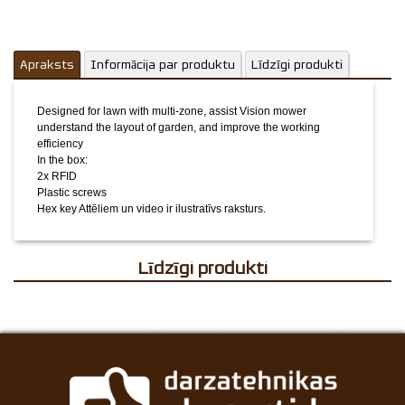
Apraksts
Informācija par produktu
Līdzīgi produkti
Designed for lawn with multi-zone, assist Vision mower
understand the layout of garden, and improve the working
efficiency
In the box:
2x RFID
Plastic screws
Hex key
Attēliem un video ir ilustratīvs raksturs.
Līdzīgi produkti