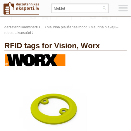
›
›
›
darzatehnikaeksperti
...
Mauriņa pļaušanas roboti
Mauriņa pļāvēju–
›
robotu aksesuāri
RFID tags for Vision, Worx
update thumb