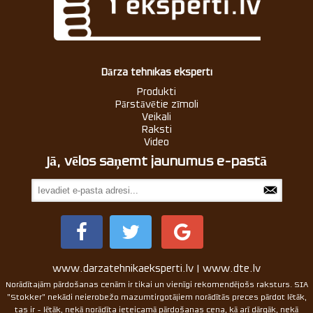
Dārza tehnikas eksperti
Produkti
Pārstāvētie zīmoli
Veikali
Raksti
Video
Jā, vēlos saņemt jaunumus e-pastā
www.darzatehnikaeksperti.lv | www.dte.lv
Norādītajām pārdošanas cenām ir tikai un vienīgi rekomendējošs raksturs. SIA
"Stokker" nekādi neierobežo mazumtirgotājiem norādītās preces pārdot lētāk,
tas ir - lētāk, nekā norādīta ieteicamā pārdošanas cena, kā arī dārgāk, nekā