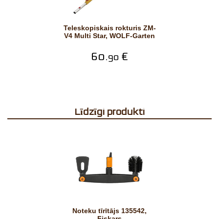
Teleskopiskais rokturis ZM-
V4 Multi Star, WOLF-Garten
60.
€
90
Līdzīgi produkti
Noteku tīrītājs 135542,
Fiskars