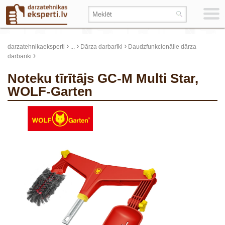
›
›
›
darzatehnikaeksperti
...
Dārza darbarīki
Daudzfunkcionālie dārza
›
darbarīki
Noteku tīrītājs GC-M Multi Star,
WOLF-Garten
update thumb