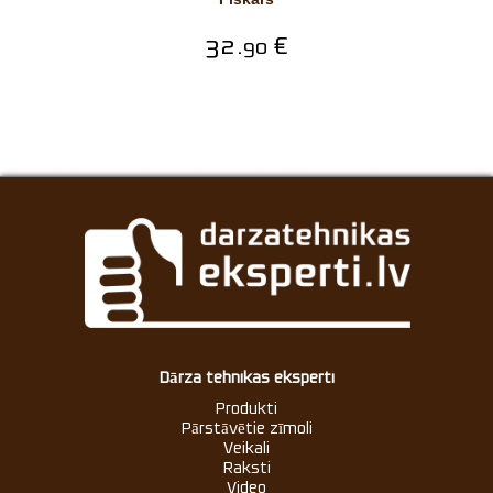
32.
€
90
Dārza tehnikas eksperti
Produkti
Pārstāvētie zīmoli
Veikali
Raksti
Video