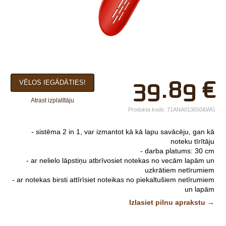
×
39.89
€
VĒLOS IEGĀDĀTIES!
Jūsu vārds*
Atrast izplatītāju
Uzņēmuma
Produkta kods:
71ANA013650&WG
nosaukums.
- sistēma 2 in 1, var izmantot kā kā lapu savācēju, gan kā
tālr.*
noteku tīrītāju
- darba platums: 30 cm
E-pasts*
- ar nelielo lāpstiņu atbrīvosiet notekas no vecām lapām un
uzkrātiem netīrumiem
Izvēlieties tuvāko
- ar notekas birsti attīrīsiet noteikas no piekaltušiem netīrumiem
un lapām
veikalu*
- gan lāpstiņa, gan birste ir atsevišķi regulējama - darba leņķi
Izlasiet pilnu aprakstu →
un virzienu
- izmantojot teleskopisko kātu, varēsiet sasniegt noteikas
Komentārs