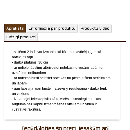
augtumā bez kāpņu izmantošanas
Attēliem un video ir
ilustratīvs raksturs.
Apraksts
Informācija par produktu
Produktu video
Līdzīgi produkti
- sistēma 2 in 1, var izmantot kā kā lapu savācēju, gan kā
noteku tīrītāju
- darba platums: 30 cm
- ar nelielo lāpstiņu atbrīvosiet notekas no vecām lapām un
uzkrātiem netīrumiem
- ar notekas birsti attīrīsiet noteikas no piekaltušiem netīrumiem
un lapām
- gan lāpstiņa, gan birste ir atsevišķi regulējama - darba leņķi
un virzienu
- izmantojot teleskopisko kātu, varēsiet sasniegt noteikas
augtumā bez kāpņu izmantošanas
Attēliem un video ir
ilustratīvs raksturs.
Iegādājoties šo preci, iesakām arī