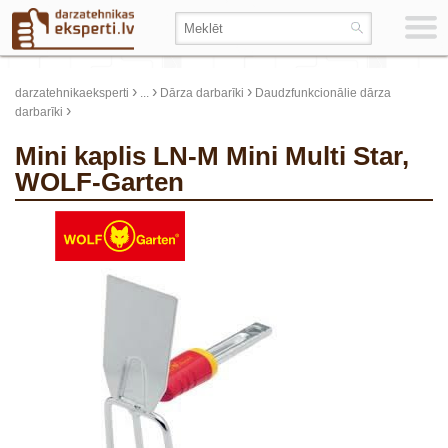
›
›
›
darzatehnikaeksperti
...
Dārza darbarīki
Daudzfunkcionālie dārza
›
darbarīki
Mini kaplis LN-M Mini Multi Star,
WOLF-Garten
update thumb