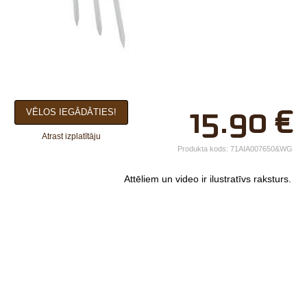
×
15.90
€
VĒLOS IEGĀDĀTIES!
Jūsu vārds*
Atrast izplatītāju
Uzņēmuma
Produkta kods:
71AIA007650&WG
nosaukums.
Attēliem un video ir ilustratīvs raksturs.
tālr.*
E-pasts*
Izvēlieties tuvāko
veikalu*
Komentārs