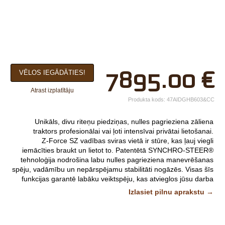
×
7895.00
€
VĒLOS IEGĀDĀTIES!
Jūsu vārds*
Atrast izplatītāju
Uzņēmuma
Produkta kods:
47AIDGHB603&CC
nosaukums.
Unikāls, divu riteņu piedziņas, nulles pagrieziena zāliena
tālr.*
traktors profesionālai vai ļoti intensīvai privātai lietošanai.
Z-Force SZ vadības sviras vietā ir stūre, kas ļauj viegli
E-pasts*
iemācīties braukt un lietot to. Patentētā SYNCHRO-STEER®
tehnoloģija nodrošina labu nulles pagrieziena manevrēšanas
Izvēlieties tuvāko
spēju, vadāmību un nepārspējamu stabilitāti nogāzēs. Visas šīs
funkcijas garantē labāku veiktspēju, kas atvieglos jūsu darba
veikalu*
dienu un saglabās jūsu piemājas mauriņu skaistu.
Izlasiet pilnu aprakstu →
Pļaušanas platums: 122 cm
Komentārs
Dzinējs: Kawasaki OHV V-Twin, 726 cc