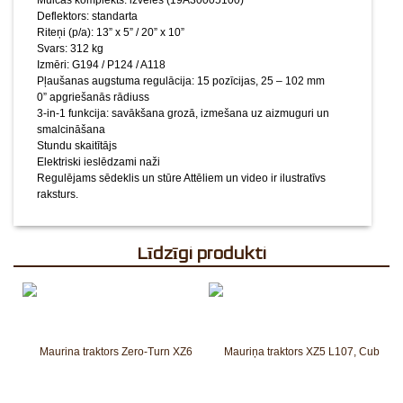
Mulčas komplekts: izvēles (19A30005100)
Deflektors: standarta
Riteņi (p/a): 13” x 5” / 20” x 10”
Svars: 312 kg
Izmēri: G194 / P124 / A118
Pļaušanas augstuma regulācija: 15 pozīcijas, 25 – 102 mm
0” apgriešanās rādiuss
3-in-1 funkcija: savākšana grozā, izmešana uz aizmuguri un
smalcināšana
Stundu skaitītājs
Elektriski ieslēdzami naži
Regulējams sēdeklis un stūre
Attēliem un video ir ilustratīvs
raksturs.
Līdzīgi produkti