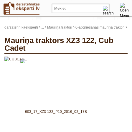
›
›
›
›
darzatehnikaeksperti
...
Mauriņa traktori
0-apgriešanās mauriņa traktori
Mauriņa traktors XZ3 122, Cub
Cadet
update thumb