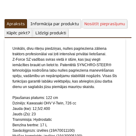
Jauda (kw): 12,5/2.400
Jauds (Zs): 23
Transmisija: Hydrostatic
Benzīna tvertne: 17 L
Apraksts
Informācija par produktu
Savācējgrozs: izvēles (19A70011100)
Nosūtīt pieprasījumu
Mulčas komplekts: izvēles (19A30005100)
Kāpēc pirkt?
Līdzīgi produkti
Deflektors: standarta
Riteņi (p/a): 13” x 5” / 20” x 10”
Svars: 312 kg
Unikāls, divu riteņu piedziņas, nulles pagrieziena zāliena
Izmēri: G194 / P124 / A118
traktors profesionālai vai ļoti intensīvai privātai lietošanai.
Pļaušanas augstuma regulācija: 15 pozīcijas, 25 – 102 mm
Z-Force SZ vadības sviras vietā ir stūre, kas ļauj viegli
0” apgriešanās rādiuss
iemācīties braukt un lietot to. Patentētā SYNCHRO-STEER®
3-in-1 funkcija: savākšana grozā, izmešana uz aizmuguri un
tehnoloģija nodrošina labu nulles pagrieziena manevrēšanas
smalcināšana
spēju, vadāmību un nepārspējamu stabilitāti nogāzēs. Visas šīs
funkcijas garantē labāku veiktspēju, kas atvieglos jūsu darba
Stundu skaitītājs
dienu un saglabās jūsu piemājas mauriņu skaistu.
Elektriski ieslēdzami naži
Regulējams sēdeklis un stūre
Attēliem un video ir ilustratīvs
Pļaušanas platums: 122 cm
raksturs.
Dzinējs: Kawasaki OHV V-Twin, 726 cc
Jauda (kw): 12,5/2.400
Jauds (Zs): 23
Transmisija: Hydrostatic
Benzīna tvertne: 17 L
Savācējgrozs: izvēles (19A70011100)