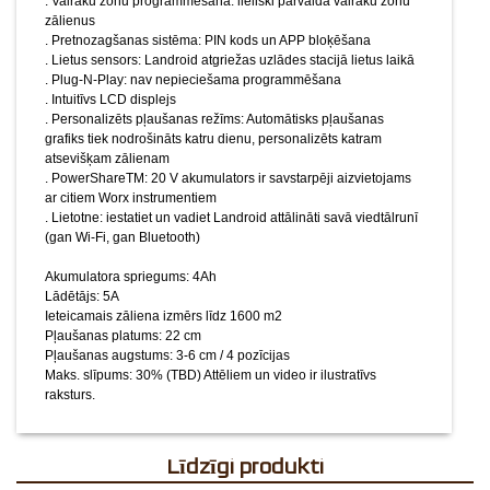
. Vairāku zonu programmēšana: lieliski pārvalda vairāku zonu
Maks. slīpums: 30% (TBD)
Attēliem un video ir ilustratīvs
zālienus
raksturs.
. Pretnozagšanas sistēma: PIN kods un APP bloķēšana
. Lietus sensors: Landroid atgriežas uzlādes stacijā lietus laikā
. Plug-N-Play: nav nepieciešama programmēšana
. Intuitīvs LCD displejs
. Personalizēts pļaušanas režīms: Automātisks pļaušanas
grafiks tiek nodrošināts katru dienu, personalizēts katram
atsevišķam zālienam
. PowerShareTM: 20 V akumulators ir savstarpēji aizvietojams
ar citiem Worx instrumentiem
. Lietotne: iestatiet un vadiet Landroid attālināti savā viedtālrunī
(gan Wi-Fi, gan Bluetooth)
Akumulatora spriegums: 4Ah
Lādētājs: 5A
Ieteicamais zāliena izmērs līdz 1600 m2
Pļaušanas platums: 22 cm
Pļaušanas augstums: 3-6 cm / 4 pozīcijas
Maks. slīpums: 30% (TBD)
Attēliem un video ir ilustratīvs
raksturs.
Līdzīgi produkti