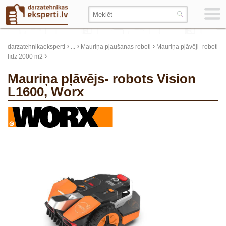
›
›
›
darzatehnikaeksperti
...
Mauriņa pļaušanas roboti
Mauriņa pļāvēji–roboti
›
līdz 2000 m2
Mauriņa pļāvējs- robots Vision
L1600, Worx
update thumb