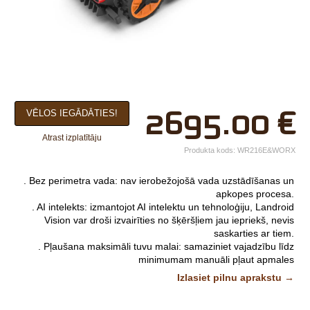
×
2695.00
€
VĒLOS IEGĀDĀTIES!
Jūsu vārds*
Atrast izplatītāju
Uzņēmuma
Produkta kods:
WR216E&WORX
nosaukums.
. Bez perimetra vada: nav ierobežojošā vada uzstādīšanas un
tālr.*
apkopes procesa.
. AI intelekts: izmantojot AI intelektu un tehnoloģiju, Landroid
E-pasts*
Vision var droši izvairīties no šķēršļiem jau iepriekš, nevis
saskarties ar tiem.
Izvēlieties tuvāko
. Pļaušana maksimāli tuvu malai: samaziniet vajadzību līdz
minimumam manuāli pļaut apmales
veikalu*
. Vienkārša tīrīšana: Landroid var mazgāt ar dārza šļūteni
Izlasiet pilnu aprakstu →
. Patentēta pļaušana AIA: ievērojami samazina pļaušanas laiku
un nodrošina šauru vietu caurbraukšanu un pļaušanu
Komentārs