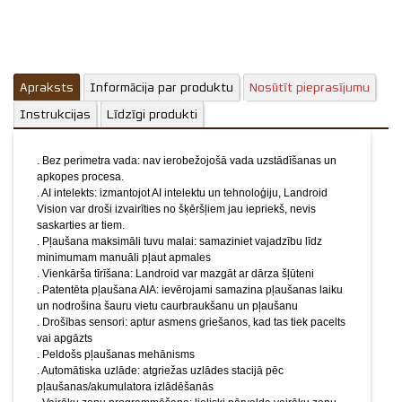
. Drošības sensori: aptur asmens griešanos, kad tas tiek
pacelts vai apgāzts
. Peldošs pļaušanas mehānisms
. Automātiska uzlāde: atgriežas uzlādes stacijā pēc
pļaušanas/akumulatora izlādēšanās
Apraksts
. Vairāku zonu programmēšana: lieliski pārvalda vairāku zonu
Informācija par produktu
Nosūtīt pieprasījumu
zālienus
Instrukcijas
Līdzīgi produkti
. Pretnozagšanas sistēma: PIN kods un APP bloķēšana
. Lietus sensors: Landroid atgriežas uzlādes stacijā lietus laikā
. Plug-N-Play: nav nepieciešama programmēšana
. Bez perimetra vada: nav ierobežojošā vada uzstādīšanas un
. Intuitīvs LCD displejs
apkopes procesa.
. Personalizēts pļaušanas režīms: Automātisks pļaušanas
. AI intelekts: izmantojot AI intelektu un tehnoloģiju, Landroid
grafiks tiek nodrošināts katru dienu, personalizēts katram
Vision var droši izvairīties no šķēršļiem jau iepriekš, nevis
atsevišķam zālienam
saskarties ar tiem.
. PowerShareTM: 20 V akumulators ir savstarpēji aizvietojams
. Pļaušana maksimāli tuvu malai: samaziniet vajadzību līdz
minimumam manuāli pļaut apmales
ar citiem Worx instrumentiem
. Vienkārša tīrīšana: Landroid var mazgāt ar dārza šļūteni
. Lietotne: iestatiet un vadiet Landroid attālināti savā viedtālrunī
. Patentēta pļaušana AIA: ievērojami samazina pļaušanas laiku
(gan Wi-Fi, gan Bluetooth)
un nodrošina šauru vietu caurbraukšanu un pļaušanu
. Drošības sensori: aptur asmens griešanos, kad tas tiek pacelts
Akumulatora spriegums: 4Ah
vai apgāzts
Lādētājs: 5A
. Peldošs pļaušanas mehānisms
Ieteicamais zāliena izmērs līdz 1600 m2
. Automātiska uzlāde: atgriežas uzlādes stacijā pēc
Pļaušanas platums: 22 cm
pļaušanas/akumulatora izlādēšanās
Pļaušanas augstums: 3-6 cm / 4 pozīcijas