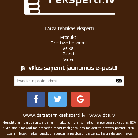
Dārza tehnikas eksperti
Produkti
Pārstāvētie zīmoli
Veikali
Raksti
Video
Jā, vēlos saņemt jaunumus e-pastā
www.darzatehnikaeksperti.lv | www.dte.lv
Norādītajām pārdošanas cenām ir tikai un vienīgi rekomendējošs raksturs. SIA
"Stokker" nekādi neierobežo mazumtirgotājiem norādītās preces pārdot lētāk,
tas ir - lētāk, nekā norādīta ieteicamā pārdošanas cena, kā arī dārgāk, nekā