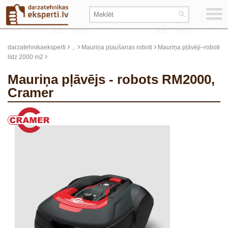
›
›
›
darzatehnikaeksperti
...
Mauriņa pļaušanas roboti
Mauriņa pļāvēji–roboti
›
līdz 2000 m2
Mauriņa pļāvējs - robots RM2000,
Cramer
update thumb