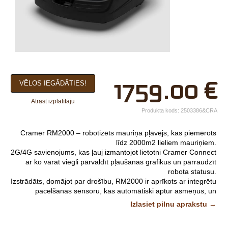
×
1759.00
€
VĒLOS IEGĀDĀTIES!
Jūsu vārds*
Atrast izplatītāju
Uzņēmuma
Produkta kods:
2503386&CRA
nosaukums.
Cramer RM2000 – robotizēts mauriņa pļāvējs, kas piemērots
tālr.*
līdz 2000m2 lieliem mauriņiem.
2G/4G savienojums, kas ļauj izmantojot lietotni Cramer Connect
E-pasts*
ar ko varat viegli pārvaldīt pļaušanas grafikus un pārraudzīt
robota statusu.
Izvēlieties tuvāko
Izstrādāts, domājot par drošību, RM2000 ir aprīkots ar integrētu
pacelšanas sensoru, kas automātiski aptur asmeņus, un
veikalu*
sadursmes sensoru, lai atpazītu šķēršļus.
Izlasiet pilnu aprakstu →
Tehniskā specifikācija:
Komentārs