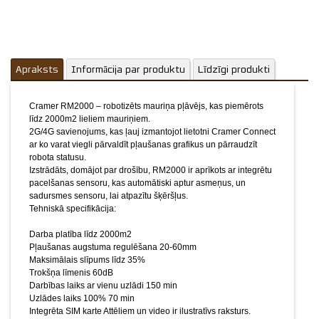
Darba platība līdz 2000m2
Pļaušanas augstuma regulēšana 20-60mm
Maksimālais slīpums līdz 35%
Trokšņa līmenis 60dB
Darbības laiks ar vienu uzlādi 150 min
Apraksts
Informācija par produktu
Uzlādes laiks 100% 70 min
Līdzīgi produkti
Integrēta SIM karte
Attēliem un video ir ilustratīvs raksturs.
Cramer RM2000 – robotizēts mauriņa pļāvējs, kas piemērots
līdz 2000m2 lieliem mauriņiem.
2G/4G savienojums, kas ļauj izmantojot lietotni Cramer Connect
ar ko varat viegli pārvaldīt pļaušanas grafikus un pārraudzīt
robota statusu.
Izstrādāts, domājot par drošību, RM2000 ir aprīkots ar integrētu
pacelšanas sensoru, kas automātiski aptur asmeņus, un
sadursmes sensoru, lai atpazītu šķēršļus.
Tehniskā specifikācija:
Darba platība līdz 2000m2
Pļaušanas augstuma regulēšana 20-60mm
Maksimālais slīpums līdz 35%
Trokšņa līmenis 60dB
Darbības laiks ar vienu uzlādi 150 min
Uzlādes laiks 100% 70 min
Integrēta SIM karte
Attēliem un video ir ilustratīvs raksturs.