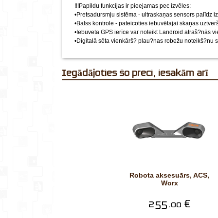
!!!Papildu funkcijas ir pieejamas pec izvēles:
•Pretsadursmju sistēma - ultraskaņas sensors palīdz iz
•Balss kontrole - pateicoties iebuvētajai skaņas uztverš
•Iebuveta GPS ierīce var noteikt Landroid atraš?nās vi
•Digitalā sēta vienkārš? plau?nas robežu noteikš?nu 
Iegādājoties šo preci, iesakām arī
robota aksesuārs, ACS,
Worx
255.
€
00