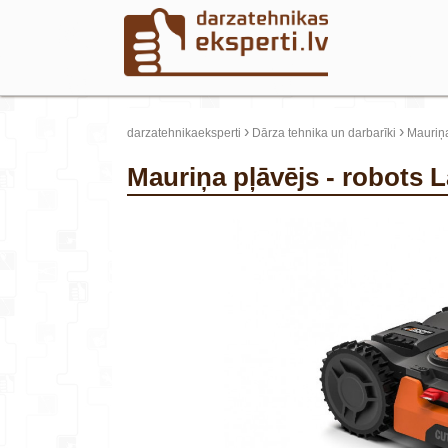
›
›
darzatehnikaeksperti
Dārza tehnika un darbarīki
Mauriņa
Mauriņa pļāvējs - robot
update thumb