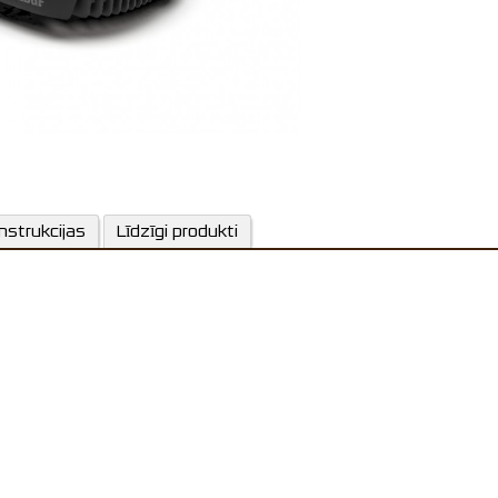
Zāliena laukuma kalkulator
Automātisks grafik
pamatojoties uz zāliena li
Automātisks program
nstrukcijas
Līdzīgi produkti
Power ShareTM20V akumul
Malu pļau
Pateicoties patentētajai AIA
Vairāku zonu programmē