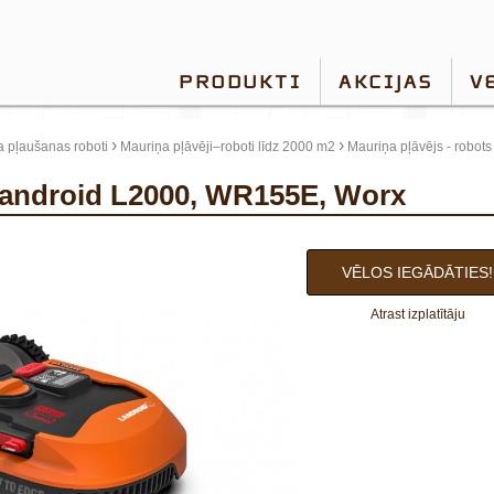
PRODUKTI
AKCIJAS
V
›
›
 pļaušanas roboti
Mauriņa pļāvēji–roboti līdz 2000 m2
Mauriņa pļāvējs - robo
s Landroid L2000, WR155E, Worx
VĒLOS IEGĀDĀTIES!
Atrast izplatītāju