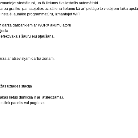
PIN
mantojot viedtālruni, un tā lielums tiks iestatīts automātiski.
arba grafiku, pamatojoties uz zāliena lielumu kā arī pielāgo to vietējiem laika apst
instalē jaunāko programmatūru, izmantojot WiFi.
Kad akumulators ir izlād
em dārza darbarīkiem ar WORX akumulatoru
Lietus sensors virza Landro
josla
isefektīvākais šauru eju pļaušanā.
Drošības sensori pārtr
dārzā ar atsevišķām darba zonām.
LCD 
ežas uzlādes stacijā
•Pretsadursmju s
kas lietus (funkcija ir arī atslēdzama).
sadursmēm
 tiek pacelts vai pagriezts.
•Balss kontrole - p
i
•Iebuveta GPS ier
gad
•Digitalā sēt
konfigurācijas