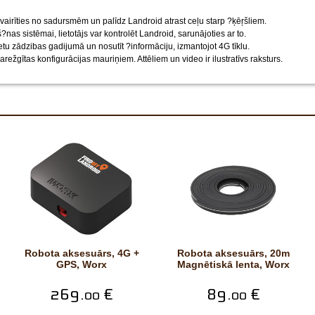
vairīties no sadursmēm un palīdz Landroid atrast ceļu starp ?ķēŗšliem.
?nas sistēmai, lietotājs var kontrolēt Landroid, sarunājoties ar to.
etu zādzibas gadijumā un nosutīt ?informāciju, izmantojot 4G tīklu.
sarežgītas konfigurācijas mauriņiem.
Attēliem un video ir ilustratīvs raksturs.
robota aksesuārs, 4G +
robota aksesuārs, 20m
GPS, Worx
Magnētiskā lenta, Worx
269.
€
89.
€
00
00