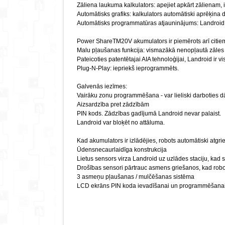
Zāliena laukuma kalkulators: apejiet apkārt zālienam, iz
Automātisks grafiks: kalkulators automātiski aprēķina d
Automātisks programmatūras atjauninājums: Landroid 
Power ShareTM20V akumulators ir piemērots arī citi
Malu pļaušanas funkcija: vismazākā nenopļautā zāles 
Pateicoties patentētajai AIA tehnoloģijai, Landroid ir v
Plug-N-Play: iepriekš ieprogrammēts.
Galvenās iezīmes:
Vairāku zonu programmēšana - var lieliski darboties 
Aizsardzība pret zādzībām
PIN kods. Zādzības gadījumā Landroid nevar palaist.
Landroid var bloķēt no attāluma.
Kad akumulators ir izlādējies, robots automātiski atgri
Ūdensnecaurlaidīga konstrukcija
Lietus sensors virza Landroid uz uzlādes staciju, kad sā
Drošības sensori pārtrauc asmens griešanos, kad robots
3 asmeņu pļaušanas / mulčēšanas sistēma
LCD ekrāns PIN koda ievadīšanai un programmēšana