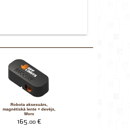
robota aksesuārs,
magnētiskā lente + devējs,
Worx
165.
€
00