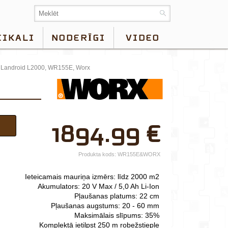
EIKALI
NODERĪGI
VIDEO
ts Landroid L2000, WR155E, Worx
×
1894.99
€
Jūsu vārds*
Uzņēmuma
Produkta kods:
WR155E&WORX
nosaukums.
Ieteicamais mauriņa izmērs: līdz 2000 m2
tālr.*
Akumulators: 20 V Max / 5,0 Ah Li-Ion
Pļaušanas platums: 22 cm
E-pasts*
Pļaušanas augstums: 20 - 60 mm
Maksimālais slīpums: 35%
Izvēlieties tuvāko
Komplektā ietilpst 250 m robežstieple