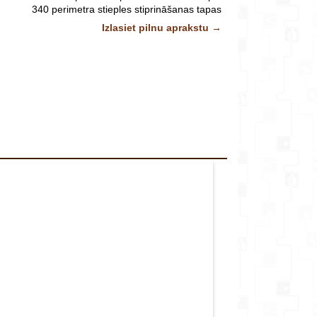
veikalu*
340 perimetra stieples stiprināšanas tapas
Izlasiet pilnu aprakstu →
Īpašās iezīmes
Komentārs
Vadība izmantojot viedtālruni.
s: apejiet apkārt zālienam, izmantojot viedtālruni,
un tā lielums tiks iestatīts automātiski.
s: kalkulators automātiski aprēķina darba grafiku,
elumu kā arī pielāgo to vietējiem laika apstākļiem.
matūras atjauninājums: Landroid instalē jaunāko
programmatūru, izmantojot WiFi.
ators ir piemērots arī citiem dārza darbarīkiem
ar WORX akumulatoru
šanas funkcija: vismazākā nenopļautā zāles josla
 tehnoloģijai, Landroid ir visefektīvākais šauru eju
pļaušanā.
Plug-N-Play: iepriekš ieprogrammēts.
Galvenās iezīmes:
šana - var lieliski darboties dārzā ar atsevišķām
darba zonām.
Aizsardzība pret zādzībām