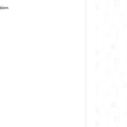
 kods. Zādzības gadījumā Landroid nevar palaist.
Landroid var bloķēt no attāluma.
ākļiem.
ējies, robots automātiski atgriežas uzlādes stacijā
Ūdensnecaurlaidīga konstrukcija
id uz uzlādes staciju, kad sākas lietus (funkcija ir
arī atslēdzama).
auc asmens griešanos, kad robots tiek pacelts vai
pagriezts.
3 asmeņu pļaušanas / mulčēšanas sistēma
ekrāns PIN koda ievadīšanai un programmēšanai
!!!Papildu funkcijas ir pieejamas pec izvēles:
istēma - ultraskaņas sensors palīdz izvairīties no
 un palīdz Landroid atrast ceļu starp ?ķēŗšliem.
ateicoties iebuvētajai skaņas uztverš?nas sistēmai,
lietotājs var kontrolēt Landroid, sarunājoties ar to.
īce var noteikt Landroid atraš?nās vietu zādzibas
ijumā un nosutīt ?informāciju, izmantojot 4G tīklu.
a vienkārš? plau?nas robežu noteikš?nu sarežgītas
 mauriņiem.
Attēliem un video ir ilustratīvs raksturs.