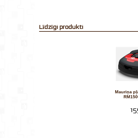
Līdzīgi produkti
Mauriņa pļāvējs - robots
RM150
15