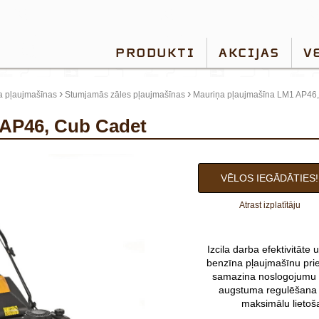
PRODUKTI
AKCIJAS
V
›
›
a pļaujmašīnas
Stumjamās zāles pļaujmašīnas
Mauriņa pļaujmašīna LM1 AP46
 AP46, Cub Cadet
VĒLOS IEGĀDĀTIES!
Atrast izplatītāju
Izcila darba efektivitāte
benzīna pļaujmašīnu pri
samazina noslogojumu - 
augstuma regulēšana u
maksimālu lietoša