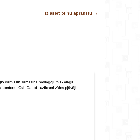
veikalu*
Pļaušanas platums: 46 cm
Izlasiet pilnu aprakstu →
Dzinējs: Cub Cadet 35 OHV
Dzinēja jauda: 1,6 kw/ 2850 apgr/min
Komentārs
Dzinēja tilpums: 79 cm3
Pannas materiāls: Tērauds
Savācējgroza tilpums: 60 L
Augstuma regulēšana: 28 - 92 mm
Riteņi: gultņoti
Riteņu izmērs (p/a): 180/200 mm
Svars: 28 kg
Attēliem un video ir ilustratīvs raksturs.
eglo darbu un samazina noslogojumu - viegli
komfortu. Cub Cadet - uzticami zāles pļāvēji!