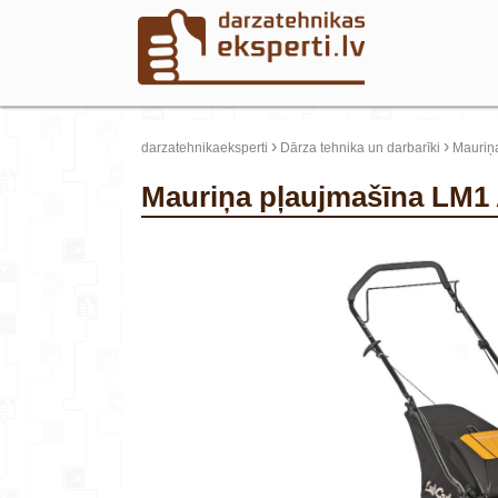
›
›
darzatehnikaeksperti
Dārza tehnika un darbarīki
Mauriņ
Mauriņa pļaujmašīna LM1
update thumb