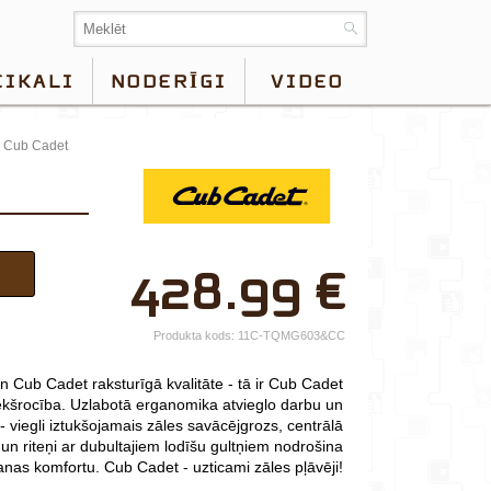
EIKALI
NODERĪGI
VIDEO
, Cub Cadet
×
428.99
€
Jūsu vārds*
Uzņēmuma
Produkta kods:
11C-TQMG603&CC
nosaukums.
 un Cub Cadet raksturīgā kvalitāte - tā ir Cub Cadet
tālr.*
ekšrocība. Uzlabotā erganomika atvieglo darbu un
viegli iztukšojamais zāles savācējgrozs, centrālā
E-pasts*
n riteņi ar dubultajiem lodīšu gultņiem nodrošina
nas komfortu. Cub Cadet - uzticami zāles pļāvēji!
Izvēlieties tuvāko