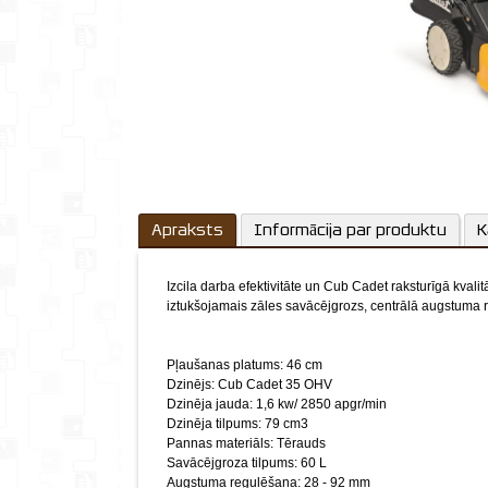
Apraksts
Informācija par produktu
K
Izcila darba efektivitāte un Cub Cadet raksturīgā kval
iztukšojamais zāles savācējgrozs, centrālā augstuma r
Pļaušanas platums: 46 cm
Dzinējs: Cub Cadet 35 OHV
Dzinēja jauda: 1,6 kw/ 2850 apgr/min
Dzinēja tilpums: 79 cm3
Pannas materiāls: Tērauds
Savācējgroza tilpums: 60 L
Augstuma regulēšana: 28 - 92 mm