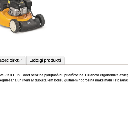
āpēc pirkt?
Līdzīgi produkti
itāte - tā ir Cub Cadet benzīna pļaujmašīnu priekšrocība. Uzlabotā erganomika atvi
egulēšana un riteņi ar dubultajiem lodīšu gultņiem nodrošina maksimālu lietošanas 