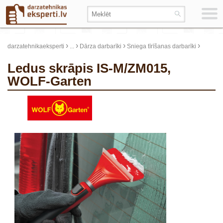
›
›
›
›
darzatehnikaeksperti
...
Dārza darbarīki
Sniega tīrīšanas darbarīki
Ledus skrāpis IS-M/ZM015,
WOLF-Garten
update thumb