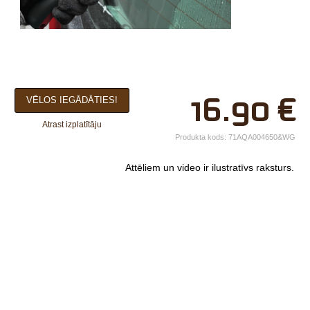
×
16.90
€
VĒLOS IEGĀDĀTIES!
Jūsu vārds*
Atrast izplatītāju
Uzņēmuma
Produkta kods:
71AQA004650&WG
nosaukums.
Attēliem un video ir ilustratīvs raksturs.
tālr.*
E-pasts*
Izvēlieties tuvāko
veikalu*
Komentārs