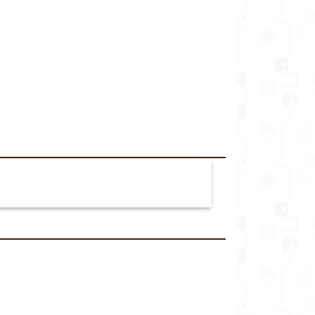
veikalu*
Komentārs