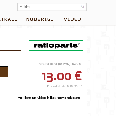
EIKALI
NODERĪGI
VIDEO
×
Parastā cena (ar PVN): 9.99 €
Jūsu vārds*
13.00
€
Uzņēmuma
nosaukums.
Produkta kods:
6-1059&RP
tālr.*
Attēliem un video ir ilustratīvs raksturs.
E-pasts*
Izvēlieties tuvāko