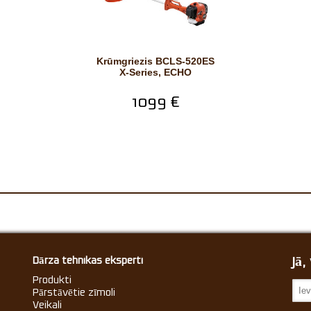
Krūmgriezis BCLS-520ES
X-Series, ECHO
1099 €
Jā
Dārza tehnikas eksperti
Produkti
Pārstāvētie zīmoli
Veikali