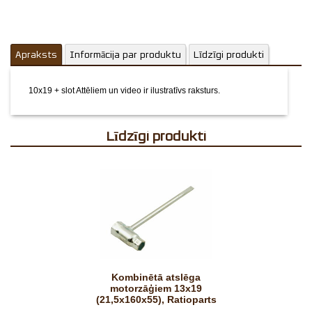
Apraksts
Informācija par produktu
Līdzīgi produkti
10x19 + slot
Attēliem un video ir ilustratīvs raksturs.
Līdzīgi produkti
Kombinētā atslēga
motorzāģiem 13x19
(21,5x160x55), Ratioparts