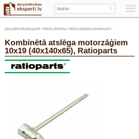
›
›
›
darzatehnikaeksperti
Meža tehnika
Mežizstrādes piederumi
Kombinētā atslēga motorzāģiem
10x19 (40x140x65), Ratioparts
update thumb