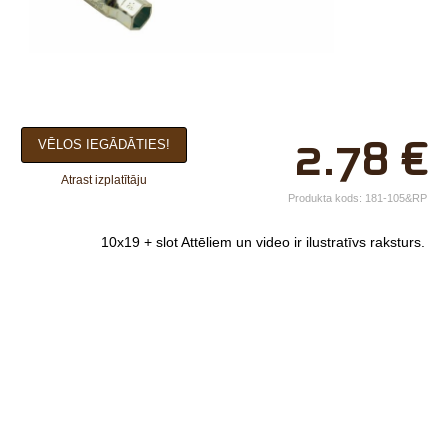
×
2.78
€
VĒLOS IEGĀDĀTIES!
Jūsu vārds*
Atrast izplatītāju
Uzņēmuma
Produkta kods:
181-105&RP
nosaukums.
10x19 + slot
Attēliem un video ir ilustratīvs raksturs.
tālr.*
E-pasts*
Izvēlieties tuvāko
veikalu*
Komentārs