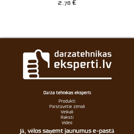
2.
€
78
Dārza tehnikas eksperti
Produkti
Pārstāvētie zīmoli
Veikali
Raksti
Video
Jā, vēlos saņemt jaunumus e-pastā