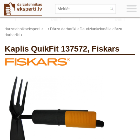
›
›
›
darzatehnikaeksperti
...
Dārza darbarīki
Daudzfunkcionālie dārza
›
darbarīki
Kaplis QuikFit 137572, Fiskars
update thumb