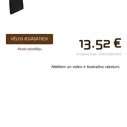
×
13.52
€
VĒLOS IEGĀDĀTIES!
Jūsu vārds*
Atrast izplatītāju
Uzņēmuma
Produkta kods:
1000735&FISKA
nosaukums.
Attēliem un video ir ilustratīvs raksturs.
tālr.*
E-pasts*
Izvēlieties tuvāko
veikalu*
Komentārs