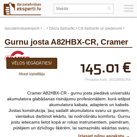
›
›
›
›
darzatehnikaeksperti
...
Dārza darbarīki
Citi darbarīki un piederumi
Gurnu josta A82HBX-CR, Cramer
×
145.01
€
VĒLOS IEGĀDĀTIES!
Jūsu vārds*
Atrast izplatītāju
Uzņēmuma
Produkta kods:
2911086&CRA
nosaukums.
Cramer A82HBX-CR - gurnu josta piedāvā universālu
tālr.*
akumulatora glabāšanas risinājumu profesionāļiem, kurā ietilpst
akumulatora kabata, adapteris un kabelis.
E-pasts*
Jostas konstrukcija, ļauj sadalīt akumulatora svaru uz gurniem,
vienlaikus darbinot iekārtu, lai nodrošinātu komfortu. Gurnu
Izvēlieties tuvāko
jostu ieteicams lietot kopā ar rokas instrumentiem, piemēram,
pūtējiem un dzīvžogu šķērēm, lai samazinātu iekārtas svaru,
veikalu*
kas ļauj strādāt bez noguruma visas dienas garumā.
Attēliem
Izlasiet pilnu aprakstu →