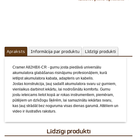
un video ir ilustratīvs raksturs.
Komentārs
Apraksts
Informācija par produktu
Līdzīgi produkti
Cramer A82HBX-CR - gurnu josta piedāvā universālu
akumulatora glabāšanas risinājumu profesionāļiem, kurā
ietilpst akumulatora kabata, adapteris un kabelis.
Jostas konstrukcija, ļauj sadalīt akumulatora svaru uz gurniem,
vienlaikus darbinot iekārtu, lai nodrošinātu komfortu. Gurnu
jostu ieteicams lietot kopā ar rokas instrumentiem, piemēram,
pūtējiem un dzīvžogu šķērēm, lai samazinātu iekārtas svaru,
kas ļauj strādāt bez noguruma visas dienas garumā.
Attēliem un
video ir ilustratīvs raksturs.
Līdzīgi produkti