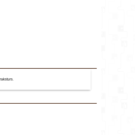
veikalu*
Komentārs
 raksturs.