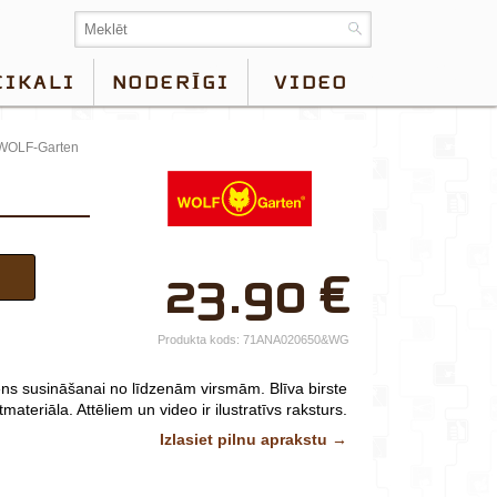
EIKALI
NODERĪGI
VIDEO
, WOLF-Garten
×
23.90
€
Jūsu vārds*
Uzņēmuma
Produkta kods:
71ANA020650&WG
nosaukums.
s susināšanai no līdzenām virsmām. Blīva birste
tālr.*
tmateriāla.
Attēliem un video ir ilustratīvs raksturs.
Izlasiet pilnu aprakstu →
E-pasts*
Izvēlieties tuvāko