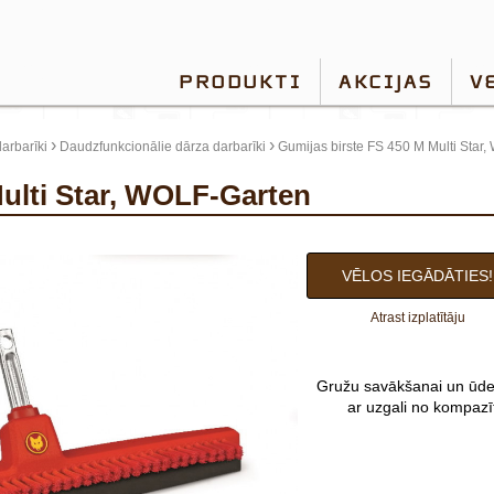
PRODUKTI
AKCIJAS
V
›
›
arbarīki
Daudzfunkcionālie dārza darbarīki
Gumijas birste FS 450 M Multi Star
Multi Star, WOLF-Garten
VĒLOS IEGĀDĀTIES!
Atrast izplatītāju
Gružu savākšanai un ūden
ar uzgali no kompazī