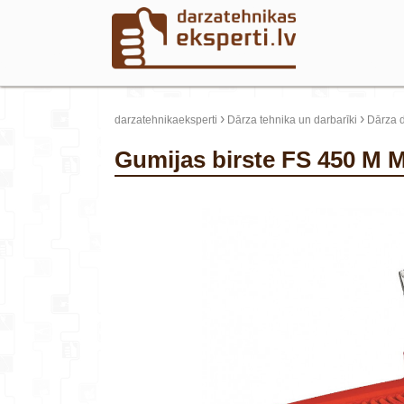
›
›
darzatehnikaeksperti
Dārza tehnika un darbarīki
Dārza d
Gumijas birste FS 450 M 
update thumb