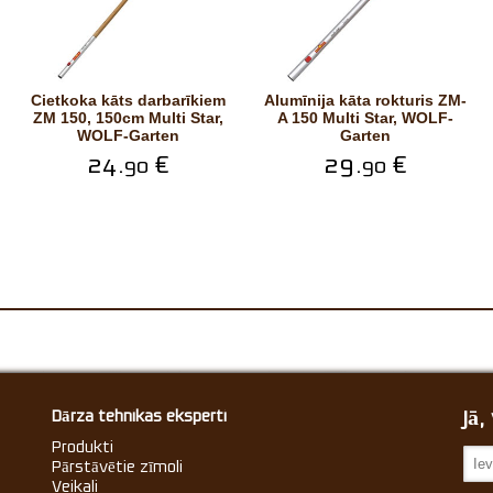
Cietkoka kāts darbarīkiem
Alumīnija kāta rokturis ZM-
ZM 150, 150cm Multi Star,
A 150 Multi Star, WOLF-
WOLF-Garten
Garten
24.
€
29.
€
90
90
Jā
Dārza tehnikas eksperti
Produkti
Pārstāvētie zīmoli
Veikali