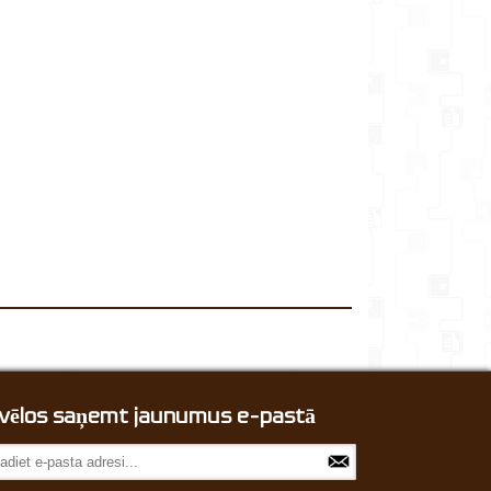
, vēlos saņemt jaunumus e-pastā