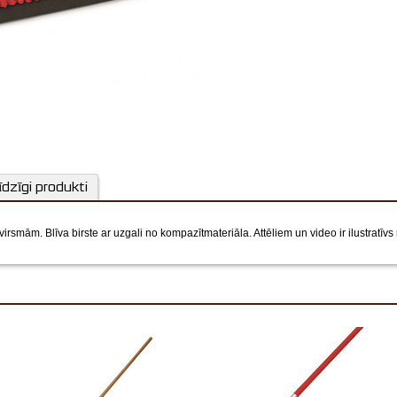
īdzīgi produkti
rsmām. Blīva birste ar uzgali no kompazītmateriāla.
Attēliem un video ir ilustratīvs