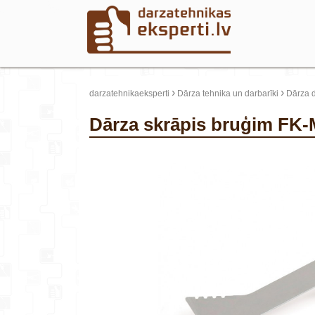
›
›
darzatehnikaeksperti
Dārza tehnika un darbarīki
Dārza d
Dārza skrāpis bruģim FK
update thumb