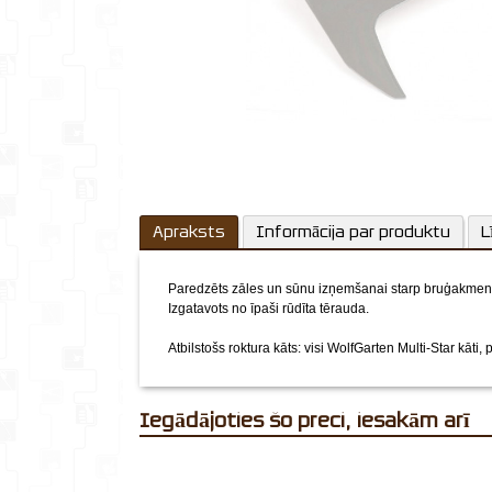
Apraksts
Informācija par produktu
L
Paredzēts zāles un sūnu izņemšanai starp bruģakmen
Izgatavots no īpaši rūdīta tērauda.
Atbilstošs roktura kāts: visi WolfGarten Multi-Star kāt
Iegādājoties šo preci, iesakām arī