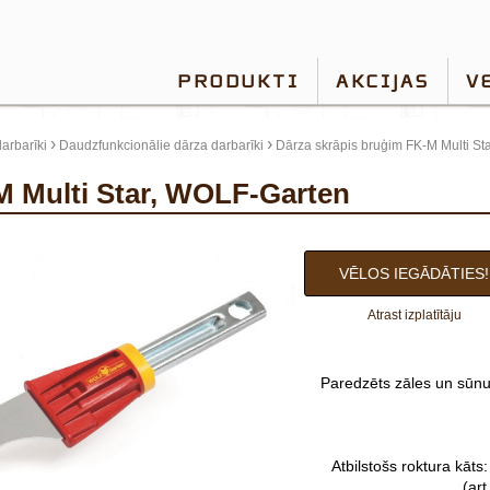
PRODUKTI
AKCIJAS
V
›
›
arbarīki
Daudzfunkcionālie dārza darbarīki
Dārza skrāpis bruģim FK-M Multi St
-M Multi Star, WOLF-Garten
VĒLOS IEGĀDĀTIES!
Atrast izplatītāju
Paredzēts zāles un sūn
Atbilstošs roktura kāts
(ar