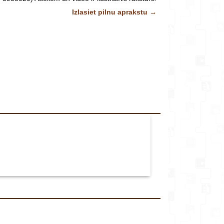
veikalu*
Izlasiet pilnu aprakstu →
Komentārs