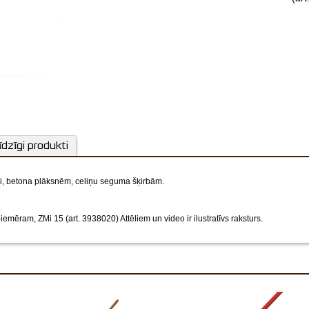
īdzīgi produkti
i, betona plāksnēm, celiņu seguma šķirbām.
i, piemēram, ZMi 15 (art. 3938020)
Attēliem un video ir ilustratīvs raksturs.