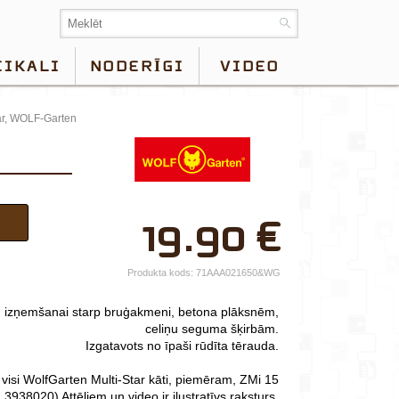
EIKALI
NODERĪGI
VIDEO
ar, WOLF-Garten
×
19.90
€
Jūsu vārds*
Uzņēmuma
Produkta kods:
71AAA021650&WG
nosaukums.
u izņemšanai starp bruģakmeni, betona plāksnēm,
tālr.*
celiņu seguma šķirbām.
Izgatavots no īpaši rūdīta tērauda.
E-pasts*
: visi WolfGarten Multi-Star kāti, piemēram, ZMi 15
Izvēlieties tuvāko
t. 3938020)
Attēliem un video ir ilustratīvs raksturs.