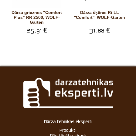
Dārza grieznes "Comfort
Dārza šķēres Ri-LL
Plus" RR 2500, WOLF-
''Comfort'', WOLF-Garten
Garten
25.
€
31.
€
91
88
Dārza tehnikas eksperti
Produkti
Pārstāvētie zīmoli