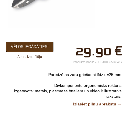
×
29.90
€
VĒLOS IEGĀDĀTIES!
Jūsu vārds*
Atrast izplatītāju
Uzņēmuma
Produkta kods:
73CFA005650&WG
nosaukums.
Paredzētas zaru griešanai līdz d=25 mm
tālr.*
Divkomponentu ergonomisks rokturis
E-pasts*
Izgatavots: metāls, plastmasa
Attēliem un video ir ilustratīvs
raksturs.
Izvēlieties tuvāko
Izlasiet pilnu aprakstu →
veikalu*
Komentārs