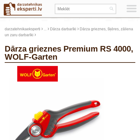
›
›
›
darzatehnikaeksperti
...
Dārza darbarīki
Dārza grieznes, šķēres, zāliena
›
un zaru darbarīki
Dārza grieznes Premium RS 4000,
WOLF-Garten
update thumb