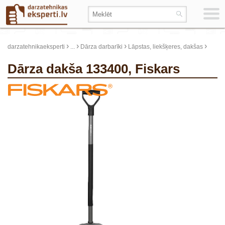
›
›
›
›
darzatehnikaeksperti
...
Dārza darbarīki
Lāpstas, liekšķeres, dakšas
Dārza dakša 133400, Fiskars
update thumb