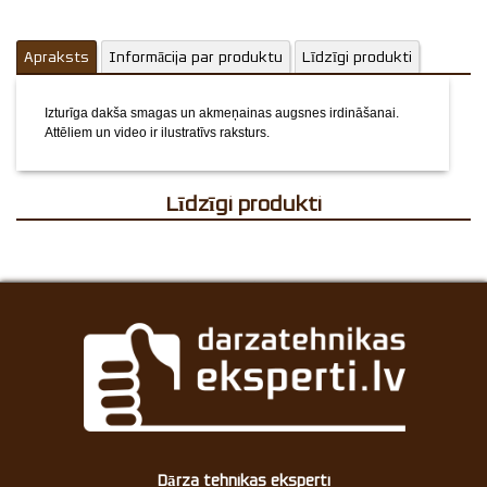
Apraksts
Informācija par produktu
Līdzīgi produkti
Izturīga dakša smagas un akmeņainas augsnes irdināšanai.
Attēliem un video ir ilustratīvs raksturs.
Līdzīgi produkti
Dārza tehnikas eksperti