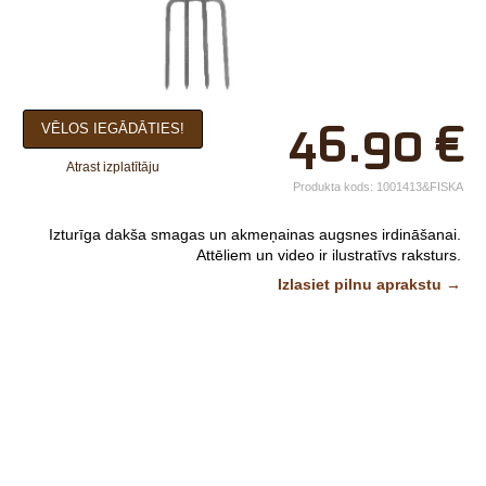
×
46.90
€
VĒLOS IEGĀDĀTIES!
Jūsu vārds*
Atrast izplatītāju
Uzņēmuma
Produkta kods:
1001413&FISKA
nosaukums.
Izturīga dakša smagas un akmeņainas augsnes irdināšanai.
tālr.*
Attēliem un video ir ilustratīvs raksturs.
Izlasiet pilnu aprakstu →
E-pasts*
Izvēlieties tuvāko
veikalu*
Komentārs